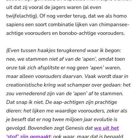
uit dat zij vooral de jagers waren (al even
twijfelachtig). Of nog verder terug, dat we als homo
sapiens een soort combinatie lijken van chimpansee-
achtige voorouders en bonobo-achtige voorouders.
(Even tussen haakjes terugkerend waar ik begon:
nee, we stammen niet af van de ‘apen’, omdat toen
onze tak zich afsplitste er nog geen ‘apen’ waren,
maar alleen voorouders daarvan. Vaak wordt daar in
creationistische kring wat schamper over gedaan: het
zou vernederend zijn van de ‘apen’ af te stammen.
Dat snap ik niet. De aap-achtigen zijn prachtige
dieren: het lijken me waardige voorouders, zeker als
je beseft dat er nog twee miljoen jaar evolutie is
gevolgd. Bovendien zegt Genesis dat
we uit het
‘stof’ zijn gemaakt
: ook waar, maar dat is bepaald