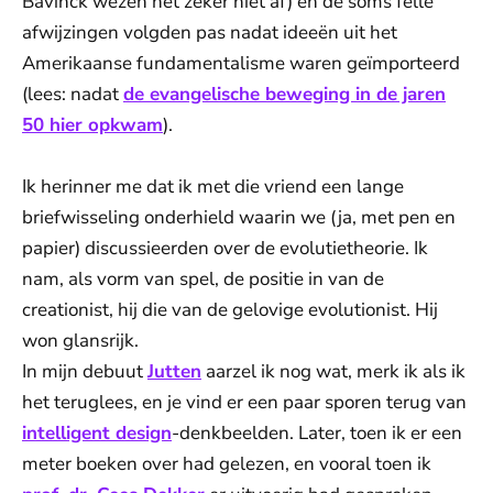
Bavinck wezen het zeker niet af) en de soms felle
afwijzingen volgden pas nadat ideeën uit het
Amerikaanse fundamentalisme waren geïmporteerd
(lees: nadat
de evangelische beweging in de jaren
50 hier opkwam
).
Ik herinner me dat ik met die vriend een lange
briefwisseling onderhield waarin we (ja, met pen en
papier) discussieerden over de evolutietheorie. Ik
nam, als vorm van spel, de positie in van de
creationist, hij die van de gelovige evolutionist. Hij
won glansrijk.
In mijn debuut
Jutten
aarzel ik nog wat, merk ik als ik
het teruglees, en je vind er een paar sporen terug van
intelligent design
-denkbeelden. Later, toen ik er een
meter boeken over had gelezen, en vooral toen ik