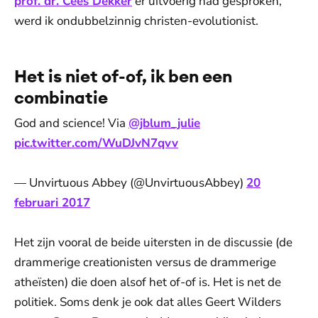
prof. dr. Cees Dekker
er uitvoerig had gesproken,
werd ik ondubbelzinnig christen-evolutionist.
Het is niet of-of, ik ben een
combinatie
God and science! Via
@jblum_julie
pic.twitter.com/WuDJvN7qvv
— Unvirtuous Abbey (@UnvirtuousAbbey)
20
februari 2017
Het zijn vooral de beide uitersten in de discussie (de
drammerige creationisten versus de drammerige
atheïsten) die doen alsof het of-of is. Het is net de
politiek. Soms denk je ook dat alles Geert Wilders