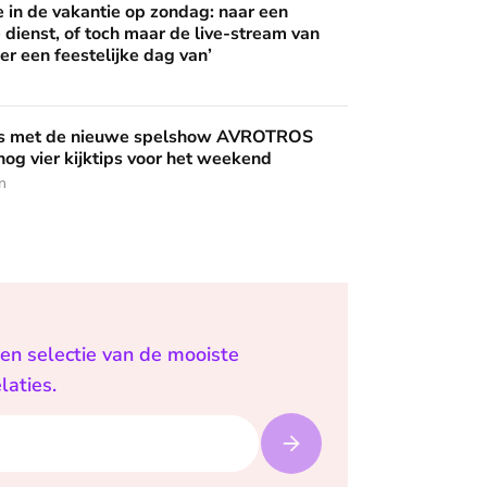
 wijzen’
in de vakantie op zondag: naar een
 dienst, of toch maar de live-stream van
er een feestelijke dag van’
uwe spelshow AVROTROS Triviant - en nog vier kijktips voor 
nis met de nieuwe spelshow AVROTROS
 nog vier kijktips voor het weekend
n
een selectie van de mooiste
laties.