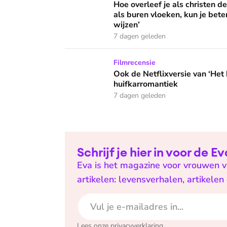
Hoe overleef je als christen de buurtbarbecue
Hoe overleef je als christen d
als buren vloeken, kun je beter
wijzen’
7 dagen geleden
Ook de Netflixversie van ‘Het kleine huis’ bi
Filmrecensie
Ook de Netflixversie van ‘Het k
huifkarromantiek
7 dagen geleden
Schrijf je hier in voor de 
Eva is het magazine voor vrouwen va
artikelen: levensverhalen, artikele
E-mailadres
Lees onze
privacyverklaring
.