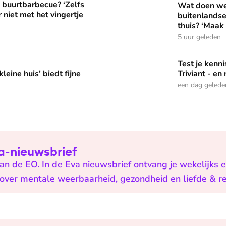
? ‘Zelfs als buren vloeken, kun je beter niet met het vingertje
e buurtbarbecue? ‘Zelfs
Wat doen we 
 niet met het vingertje
buitenlandse
thuis? ‘Maak 
5 uur geleden
edt fijne huifkarromantiek
Test je kennis met de nie
Test je ken
leine huis’ biedt fijne
Triviant - en
een dag gelede
Eva-nieuwsbrief
n de EO. In de Eva nieuwsbrief ontvang je wekelijks 
n over mentale weerbaarheid, gezondheid en liefde & re