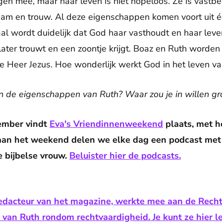
en mee, maar haar leven is niet hopeloos. Ze is vastber
rzaam en trouw. Al deze eigenschappen komen voort uit 
aal wordt duidelijk dat God haar vasthoudt en haar leven
later trouwt en een zoontje krijgt. Boaz en Ruth worde
 Heer Jezus. Hoe wonderlijk werkt God in het leven van
f in de eigenschappen van Ruth? Waar zou je in willen gr
ember vindt
Eva's Vriendinnenweekend
plaats, met h
 aan het weekend delen we elke dag een podcast met
 bijbelse vrouw.
Beluister hier de podcasts.
edacteur van het magazine, werkte mee aan de Recht
 van Ruth rondom rechtvaardigheid. Je kunt ze hier l