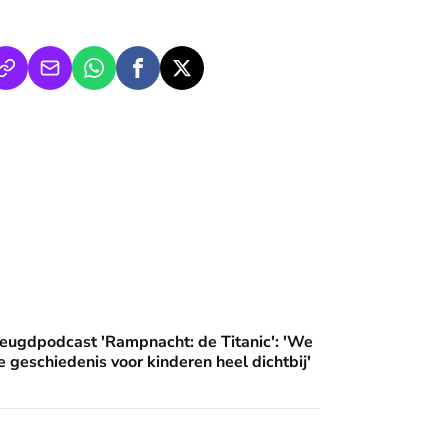
an'
ampnacht: de Titanic': 'We brengen deze geschiedenis voor ki
eugdpodcast 'Rampnacht: de Titanic': 'We
 geschiedenis voor kinderen heel dichtbij'
 op zondag: naar een buitenlandse dienst, of toch maar de live