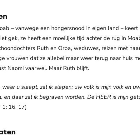
den
oab – vanwege een hongersnood in eigen land – keer
et gek, ze heeft een moeilijke tijd achter de rug in Moab
choondochters Ruth en Orpa, weduwes, reizen met ha
ge vrouwen dat ze allebei maar weer terug naar huis m
t Naomi vaarwel. Maar Ruth blijft.
, waar u slaapt, zal ik slapen; uw volk is mijn volk en 
ven, en daar zal ik begraven worden. De HEER is mijn get
 1: 16, 17)
laten