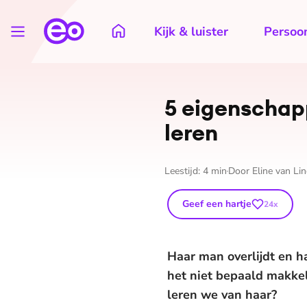
Kijk & luister
Persoon
5 ei­gen­scha
leren
Leestijd:
4
min
Door
Eline van Li
Geef een hartje
24
x
Haar man overlijdt en h
het niet bepaald makkel
leren we van haar?