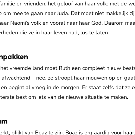
 familie en vrienden, het geloof van haar volk: met de 
p om mee te gaan naar Juda. Dat moet niet makkelijk zij
aar Naomi’s volk en vooral naar haar God. Daarom maak
rheden die ze in haar leven had, los te laten.
anpakken
het vreemde land moet Ruth een compleet nieuw bes
en afwachtend – nee, ze stroopt haar mouwen op en gaa
n begint al vroeg in de morgen. Er staat zelfs dat ze
m
iterste best om iets van de nieuwe situatie te maken.
aam
t, blijkt van Boaz te zijn. Boaz is erg aardig voor haa