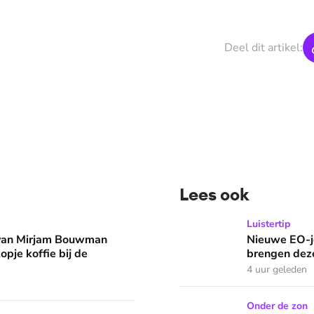
Deel dit artikel:
Lees ook
man eruit? 'Begin de dag met een kopje koffie bij de stacarav
Nieuwe EO-jeugdpodcast 'R
Luistertip
 van Mirjam Bouwman
Nieuwe EO-j
opje koffie bij de
brengen deze
4 uur geleden
Wat doen we in de vakantie
Onder de zon