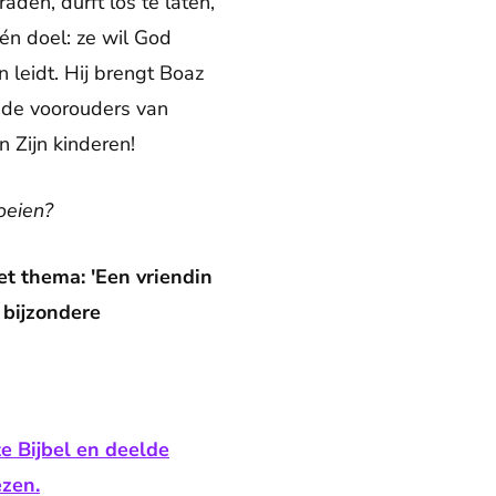
aden, durft los te laten,
één doel: ze wil God
 leidt. Hij brengt Boaz
n de voorouders van
 Zijn kinderen!
oeien?
et thema: 'Een vriendin
 bijzondere
e Bijbel en deelde
ezen.