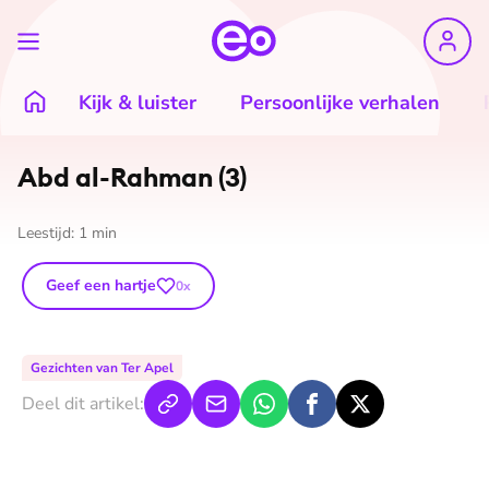
Kijk & luister
Persoonlijke verhalen
©
Museum of Humanity/EO
Abd al-Rahman (3)
Leestijd:
1
min
Geef een hartje
0
x
Gezichten van Ter Apel
Deel dit artikel: