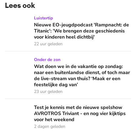
Lees ook
Nieuwe EO-jeugdpodcast 'Rampnacht: de Titanic': 'We brenge
Luistertip
Nieuwe EO-jeugdpodcast 'Rampnacht: de
Titanic': 'We brengen deze geschiedenis
voor kinderen heel dichtbij'
22 uur geleden
Wat doen we in de vakantie op zondag: naar een buitenlandse
Onder de zon
Wat doen we in de vakantie op zondag:
naar een buitenlandse dienst, of toch maar
de live-stream van thuis? ‘Maak er een
feestelijke dag van’
23 uur geleden
Test je kennis met de nieuwe spelshow AVROTROS Triviant -
Test je kennis met de nieuwe spelshow
AVROTROS Triviant - en nog vier kijktips
voor het weekend
2 dagen geleden