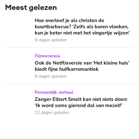
Meest gelezen
Hoe overleef je als christen de buurtbarbecue? ‘Zelfs als bur
Hoe overleef je als christen de
buurtbarbecue? ‘Zelfs als buren vloeken,
kun je beter niet met het vingertje wijzen’
8 dagen geleden
Ook de Netflixversie van ‘Het kleine huis’ biedt fijne huifka
Filmrecensie
Ook de Netflixversie van ‘Het kleine huis’
biedt fijne huifkarromantiek
8 dagen geleden
Zanger Elbert Smelt kan niet niets doen: ‘Ik word soms gier
Persoonlijk verhaal
Zanger Elbert Smelt kan niet niets doen:
‘Ik word soms gierend dol van mezelf’
12 dagen geleden