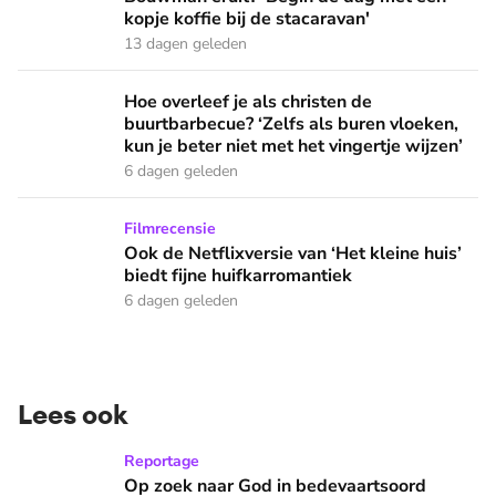
kopje koffie bij de stacaravan'
13 dagen geleden
Hoe overleef je als christen de buurtbarbecue? ‘Zelfs als bur
Hoe overleef je als christen de
buurtbarbecue? ‘Zelfs als buren vloeken,
kun je beter niet met het vingertje wijzen’
6 dagen geleden
Ook de Netflixversie van ‘Het kleine huis’ biedt fijne huifka
Filmrecensie
Ook de Netflixversie van ‘Het kleine huis’
biedt fijne huifkarromantiek
6 dagen geleden
Lees ook
Op zoek naar God in bedevaartsoord Lourdes: 'Iedereen die h
Reportage
Op zoek naar God in bedevaartsoord