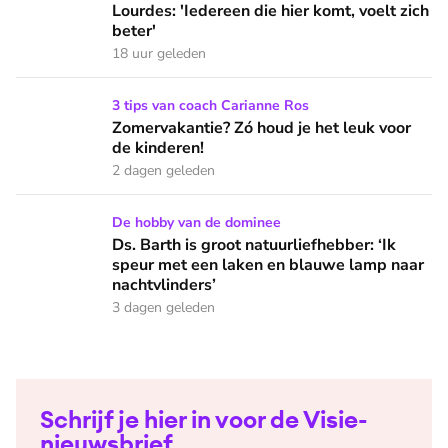
Lourdes: 'Iedereen die hier komt, voelt zich
beter'
18 uur geleden
Zomervakantie? Zó houd je het leuk voor de kinderen!
3 tips van coach Carianne Ros
Zomervakantie? Zó houd je het leuk voor
de kinderen!
2 dagen geleden
Ds. Barth is groot natuurliefhebber: ‘Ik speur met een lake
De hobby van de dominee
Ds. Barth is groot natuurliefhebber: ‘Ik
speur met een laken en blauwe lamp naar
nachtvlinders’
3 dagen geleden
Schrijf je hier in voor de Visie-
nieuwsbrief