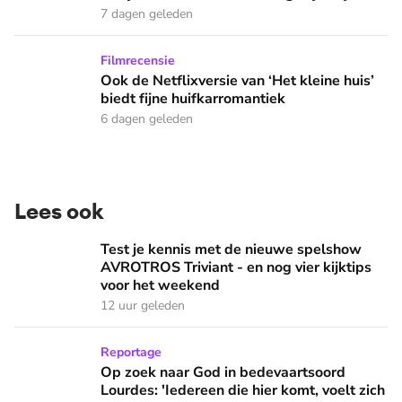
7 dagen geleden
Ook de Netflixversie van ‘Het kleine huis’ biedt fijne huifka
Filmrecensie
Ook de Netflixversie van ‘Het kleine huis’
biedt fijne huifkarromantiek
6 dagen geleden
Lees ook
Test je kennis met de nieuwe spelshow AVROTROS Triviant -
Test je kennis met de nieuwe spelshow
AVROTROS Triviant - en nog vier kijktips
voor het weekend
12 uur geleden
Op zoek naar God in bedevaartsoord Lourdes: 'Iedereen die h
Reportage
Op zoek naar God in bedevaartsoord
Lourdes: 'Iedereen die hier komt, voelt zich