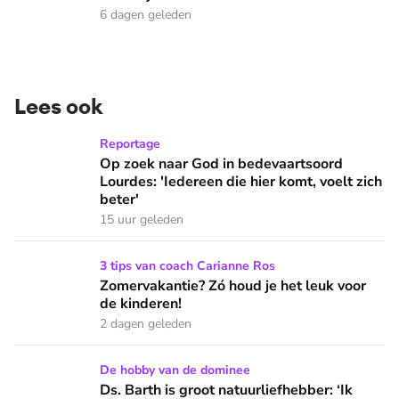
6 dagen geleden
Lees ook
Op zoek naar God in bedevaartsoord Lourdes: 'Iedereen die h
Reportage
Op zoek naar God in bedevaartsoord
Lourdes: 'Iedereen die hier komt, voelt zich
beter'
15 uur geleden
Zomervakantie? Zó houd je het leuk voor de kinderen!
3 tips van coach Carianne Ros
Zomervakantie? Zó houd je het leuk voor
de kinderen!
2 dagen geleden
Ds. Barth is groot natuurliefhebber: ‘Ik speur met een lake
De hobby van de dominee
Ds. Barth is groot natuurliefhebber: ‘Ik