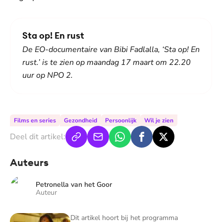
Sta op! En rust
De EO-documentaire van Bibi Fadlalla, ‘Sta op! En
rust.’ is te zien op maandag 17 maart om 22.20
uur op NPO 2.
Films en series
Gezondheid
Persoonlijk
Wil je zien
Deel dit artikel:
Auteurs
Petronella van het Goor
Auteur
EOdoc: De 10 geboden
Dit artikel hoort bij het programma