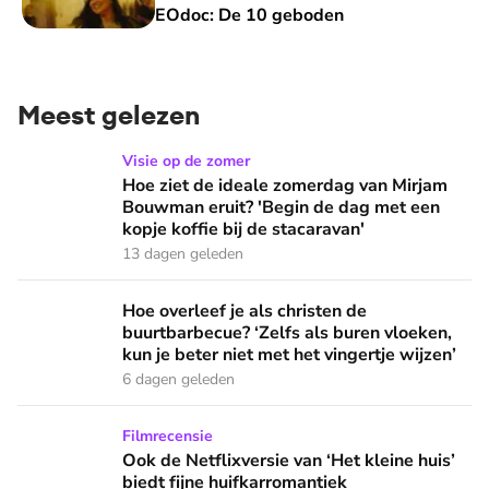
EOdoc: De 10 geboden
Meest gelezen
Hoe ziet de ideale zomerdag van Mirjam Bouwman eruit? 'Beg
Visie op de zomer
Hoe ziet de ideale zomerdag van Mirjam
Bouwman eruit? 'Begin de dag met een
kopje koffie bij de stacaravan'
13 dagen geleden
Hoe overleef je als christen de buurtbarbecue? ‘Zelfs als bur
Hoe overleef je als christen de
buurtbarbecue? ‘Zelfs als buren vloeken,
kun je beter niet met het vingertje wijzen’
6 dagen geleden
Ook de Netflixversie van ‘Het kleine huis’ biedt fijne huifka
Filmrecensie
Ook de Netflixversie van ‘Het kleine huis’
biedt fijne huifkarromantiek