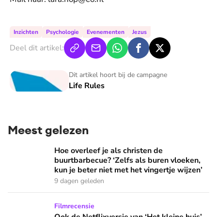
Inzichten
Psychologie
Evenementen
Jezus
Deel dit artikel:
Life Rules
Dit artikel hoort bij de campagne
Life Rules
Meest gelezen
Hoe overleef je als christen de buurtbarbecue? ‘Zelfs als bur
Hoe overleef je als christen de
buurtbarbecue? ‘Zelfs als buren vloeken,
kun je beter niet met het vingertje wijzen’
9 dagen geleden
Ook de Netflixversie van ‘Het kleine huis’ biedt fijne huifka
Filmrecensie
Ook de Netflixversie van ‘Het kleine huis’