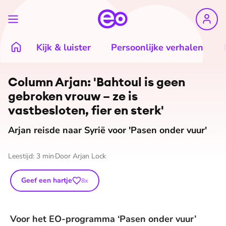
Kijk & luister
Persoonlijke verhalen
©
Arjan Lock
Column Arjan: 'Bahtoul is geen
gebroken vrouw – ze is
vastbesloten, fier en sterk'
Arjan reisde naar Syrië voor 'Pasen onder vuur'
Leestijd:
3
min
Door
Arjan Lock
Geef een hartje
8
x
Voor het EO-programma ‘Pasen onder vuur’