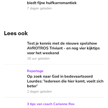
biedt fijne huifkarromantiek
7 dagen geleden
Lees ook
Test je kennis met de nieuwe spelshow AVROTROS Triviant -
Test je kennis met de nieuwe spelshow
AVROTROS Triviant - en nog vier kijktips
voor het weekend
16 uur geleden
Op zoek naar God in bedevaartsoord Lourdes: 'Iedereen die h
Reportage
Op zoek naar God in bedevaartsoord
Lourdes: 'Iedereen die hier komt, voelt zich
beter'
2 dagen geleden
Zomervakantie? Zó houd je het leuk voor de kinderen!
3 tips van coach Carianne Ros