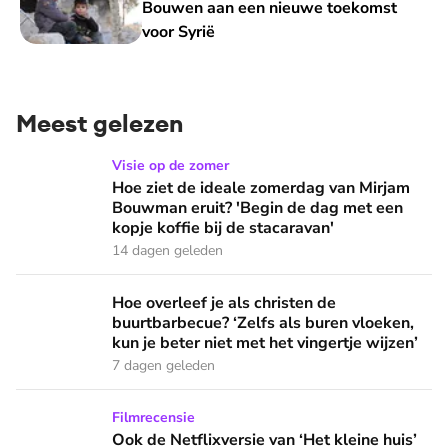
Bouwen aan een nieuwe toekomst
voor Syrië
Meest gelezen
Hoe ziet de ideale zomerdag van Mirjam Bouwman eruit? 'Beg
Visie op de zomer
Hoe ziet de ideale zomerdag van Mirjam
Bouwman eruit? 'Begin de dag met een
kopje koffie bij de stacaravan'
14 dagen geleden
Hoe overleef je als christen de buurtbarbecue? ‘Zelfs als bur
Hoe overleef je als christen de
buurtbarbecue? ‘Zelfs als buren vloeken,
kun je beter niet met het vingertje wijzen’
7 dagen geleden
Ook de Netflixversie van ‘Het kleine huis’ biedt fijne huifka
Filmrecensie
Ook de Netflixversie van ‘Het kleine huis’