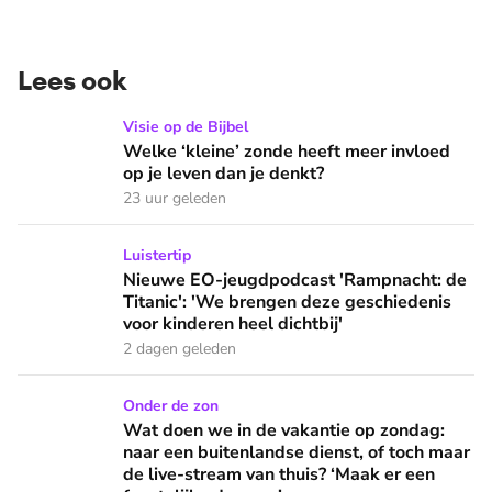
Lees ook
Welke ‘kleine’ zonde heeft meer invloed op je leven dan je 
Visie op de Bijbel
Welke ‘kleine’ zonde heeft meer invloed
op je leven dan je denkt?
23 uur geleden
Nieuwe EO-jeugdpodcast 'Rampnacht: de Titanic': 'We brenge
Luistertip
Nieuwe EO-jeugdpodcast 'Rampnacht: de
Titanic': 'We brengen deze geschiedenis
voor kinderen heel dichtbij'
2 dagen geleden
Wat doen we in de vakantie op zondag: naar een buitenlandse
Onder de zon
Wat doen we in de vakantie op zondag:
naar een buitenlandse dienst, of toch maar
de live-stream van thuis? ‘Maak er een