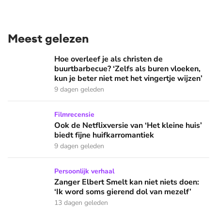
Meest gelezen
Hoe overleef je als christen de buurtbarbecue? ‘Zelfs als bur
Hoe overleef je als christen de
buurtbarbecue? ‘Zelfs als buren vloeken,
kun je beter niet met het vingertje wijzen’
9 dagen geleden
Ook de Netflixversie van ‘Het kleine huis’ biedt fijne huifka
Filmrecensie
Ook de Netflixversie van ‘Het kleine huis’
biedt fijne huifkarromantiek
9 dagen geleden
Zanger Elbert Smelt kan niet niets doen: ‘Ik word soms gier
Persoonlijk verhaal
Zanger Elbert Smelt kan niet niets doen:
‘Ik word soms gierend dol van mezelf’
13 dagen geleden