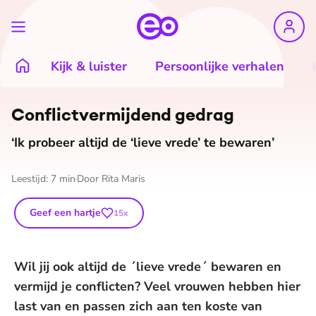
Kijk & luister
Persoonlijke verhalen
Con­flict­ver­mij­dend gedrag
‘Ik probeer altijd de ‘lieve vrede’ te bewaren’
Leestijd:
7
min
Door
Rita Maris
Geef een hartje
15
x
Wil jij ook altijd de ´lieve vrede´ bewaren en
vermijd je conflicten? Veel vrouwen hebben hier
last van en passen zich aan ten koste van