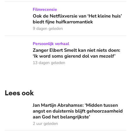
Ook de Netflixversie van ‘Het kleine huis’ biedt fijne huifka
Filmrecensie
Ook de Netflixversie van ‘Het kleine huis’
biedt fijne huifkarromantiek
9 dagen geleden
Zanger Elbert Smelt kan niet niets doen: ‘Ik word soms gier
Persoonlijk verhaal
Zanger Elbert Smelt kan niet niets doen:
‘Ik word soms gierend dol van mezelf’
13 dagen geleden
Lees ook
Jan Martijn Abrahamse: ‘Midden tussen angst en duisternis b
Jan Martijn Abrahamse: ‘Midden tussen
angst en duisternis blijft gehoorzaamheid
aan God het belangrijkste’
2 uur geleden