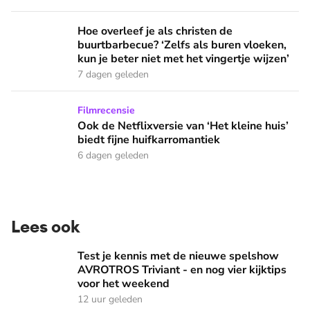
Hoe overleef je als christen de buurtbarbecue? ‘Zelfs als bur
Hoe overleef je als christen de
buurtbarbecue? ‘Zelfs als buren vloeken,
kun je beter niet met het vingertje wijzen’
7 dagen geleden
Ook de Netflixversie van ‘Het kleine huis’ biedt fijne huifka
Filmrecensie
Ook de Netflixversie van ‘Het kleine huis’
biedt fijne huifkarromantiek
6 dagen geleden
Lees ook
Test je kennis met de nieuwe spelshow AVROTROS Triviant -
Test je kennis met de nieuwe spelshow
AVROTROS Triviant - en nog vier kijktips
voor het weekend
12 uur geleden