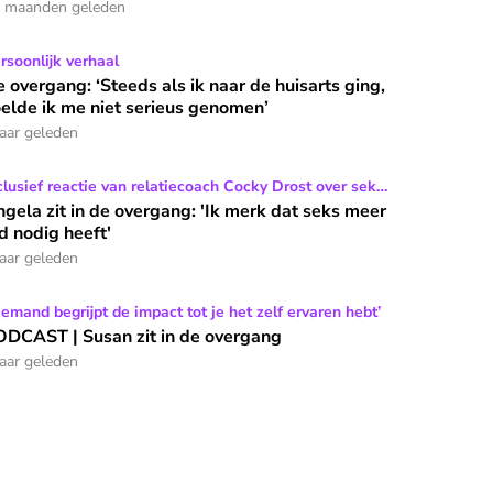
 maanden geleden
 slapen
 overgang: ‘Steeds als ik naar de huisarts ging, voelde ik me 
rsoonlijk verhaal
 overgang: ‘Steeds als ik naar de huisarts ging,
elde ik me niet serieus genomen’
jaar geleden
m’n hoofd'
gela zit in de overgang: 'Ik merk dat seks meer tijd nodig heeft
clusief reactie van relatiecoach Cocky Drost over seks
 de overgang
gela zit in de overgang: 'Ik merk dat seks meer
jd nodig heeft'
jaar geleden
DCAST | Susan zit in de overgang
iemand begrijpt de impact tot je het zelf ervaren hebt’
DCAST | Susan zit in de overgang
jaar geleden