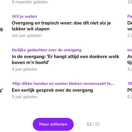
9 maanden geleden
10
n de minder bekende symptomen van de overgang
Overgang en tropisch weer: doe dít niet als je lekker wil
Wil je weten
De
Pe
Overgang en tropisch weer: doe dít niet als je
De
ng
lekker wil slapen
vo
een jaar geleden
2 
in een lijf van iemand van zestig’
In de overgang: 'Er hangt altijd een donkere wolk boven 
Eerlijke gedachten over de overgang
An
In
en
In de overgang: 'Er hangt altijd een donkere wolk
An
boven m’n hoofd'
ti
4 jaar geleden
4 
Een eerlijk gesprek over de overgang
‘Mijn dikke handen en voeten bleken veroorzaakt te
PO
‘N
worden door opvliegers’
g'
Een eerlijk gesprek over de overgang
PO
5 jaar geleden
6 
Meer artikelen
12
/
22