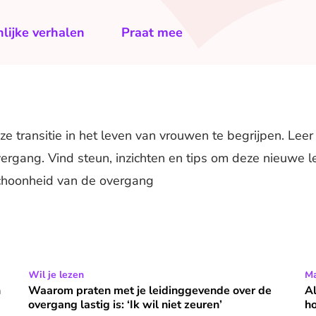
lijke verhalen
Praat mee
e transitie in het leven van vrouwen te begrijpen. Leer
rgang. Vind steun, inzichten en tips om deze nieuwe 
schoonheid van de overgang
in de overgang
Waarom praten met je leidinggevende over de overgang las
Wil je lezen
Al
Ma
n
Waarom praten met je leidinggevende over de
Al
overgang lastig is: ‘Ik wil niet zeuren’
h