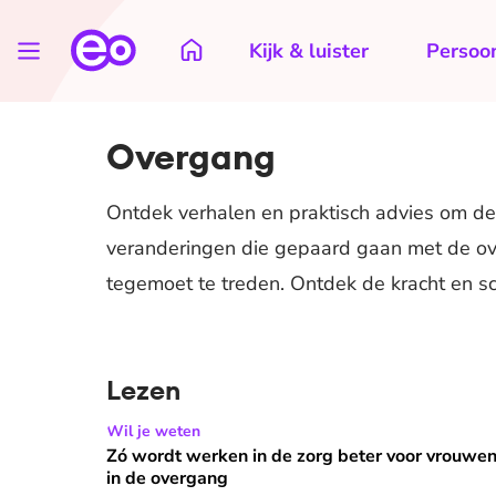
Kijk & luister
Persoon
Overgang
Ontdek verhalen en praktisch advies om dez
veranderingen die gepaard gaan met de ove
tegemoet te treden. Ontdek de kracht en 
Lezen
Zó wordt werken in de zorg beter voor vrouwen 
Wil je weten
Zó wordt werken in de zorg beter voor vrouwe
in de overgang