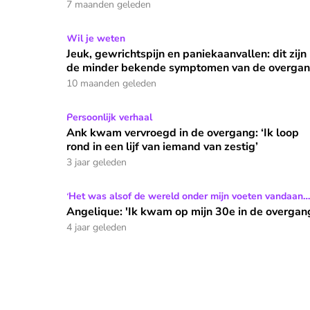
7 maanden geleden
Jeuk, gewrichtspijn en paniekaanvallen: dit zij
Wil je weten
Jeuk, gewrichtspijn en paniekaanvallen: dit zijn
de minder bekende symptomen van de overga
10 maanden geleden
Ank kwam vervroegd in de overgang: ‘Ik loop rond 
Persoonlijk verhaal
Ank kwam vervroegd in de overgang: ‘Ik loop
rond in een lijf van iemand van zestig’
3 jaar geleden
Angelique: 'Ik kwam op mijn 30e in de overgang'
'Het was alsof de wereld onder mijn voeten vandaan
zakte'
Angelique: 'Ik kwam op mijn 30e in de overgan
4 jaar geleden