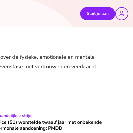
Sluit je aan
 over de fysieke, emotionele en mentale
levensfase met vertrouwen en veerkracht
tig is: ‘Ik wil niet zeuren’
ice (51) worstelde twaalf jaar met onbekende hormonale aa
andelijkse strijd
ice (51) worstelde twaalf jaar met onbekende
ormonale aandoening: PMDD