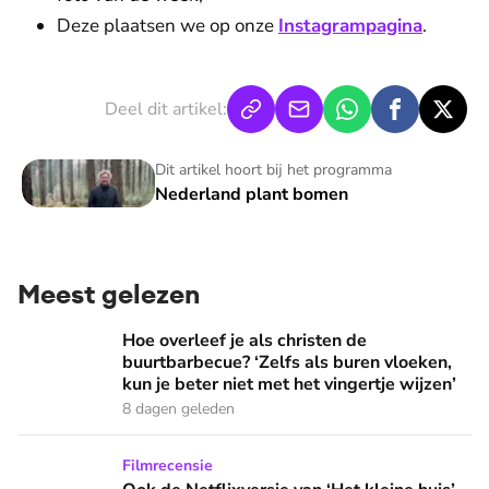
Deze plaatsen we op onze
Instagrampagina
.
Deel dit artikel:
Nederland plant bomen
Dit artikel hoort bij het programma
Nederland plant bomen
Meest gelezen
Hoe overleef je als christen de buurtbarbecue? ‘Zelfs als bur
Hoe overleef je als christen de
buurtbarbecue? ‘Zelfs als buren vloeken,
kun je beter niet met het vingertje wijzen’
8 dagen geleden
Ook de Netflixversie van ‘Het kleine huis’ biedt fijne huifka
Filmrecensie