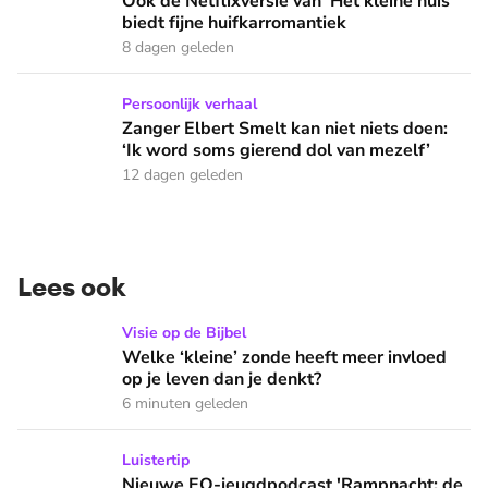
Ook de Netflixversie van ‘Het kleine huis’
biedt fijne huifkarromantiek
8 dagen geleden
Zanger Elbert Smelt kan niet niets doen: ‘Ik word soms gier
Persoonlijk verhaal
Zanger Elbert Smelt kan niet niets doen:
‘Ik word soms gierend dol van mezelf’
12 dagen geleden
Lees ook
Welke ‘kleine’ zonde heeft meer invloed op je leven dan je 
Visie op de Bijbel
Welke ‘kleine’ zonde heeft meer invloed
op je leven dan je denkt?
6 minuten geleden
Nieuwe EO-jeugdpodcast 'Rampnacht: de Titanic': 'We brenge
Luistertip
Nieuwe EO-jeugdpodcast 'Rampnacht: de