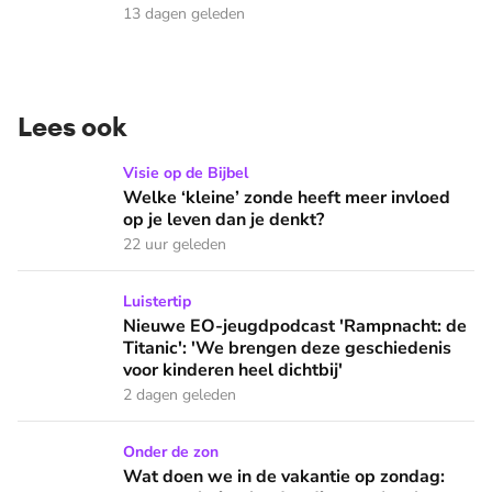
13 dagen geleden
Lees ook
Welke ‘kleine’ zonde heeft meer invloed op je leven dan je 
Visie op de Bijbel
Welke ‘kleine’ zonde heeft meer invloed
op je leven dan je denkt?
22 uur geleden
Nieuwe EO-jeugdpodcast 'Rampnacht: de Titanic': 'We brenge
Luistertip
Nieuwe EO-jeugdpodcast 'Rampnacht: de
Titanic': 'We brengen deze geschiedenis
voor kinderen heel dichtbij'
2 dagen geleden
Wat doen we in de vakantie op zondag: naar een buitenlandse
Onder de zon
Wat doen we in de vakantie op zondag: