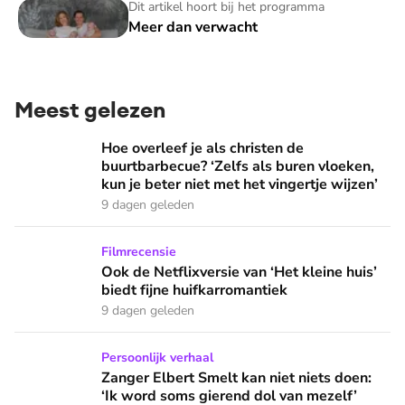
Meer dan verwacht
Dit artikel hoort bij het programma
Meer dan verwacht
Meest gelezen
Hoe overleef je als christen de buurtbarbecue? ‘Zelfs als bur
Hoe overleef je als christen de
buurtbarbecue? ‘Zelfs als buren vloeken,
kun je beter niet met het vingertje wijzen’
9 dagen geleden
Ook de Netflixversie van ‘Het kleine huis’ biedt fijne huifka
Filmrecensie
Ook de Netflixversie van ‘Het kleine huis’
biedt fijne huifkarromantiek
9 dagen geleden
Zanger Elbert Smelt kan niet niets doen: ‘Ik word soms gier
Persoonlijk verhaal
Zanger Elbert Smelt kan niet niets doen:
‘Ik word soms gierend dol van mezelf’