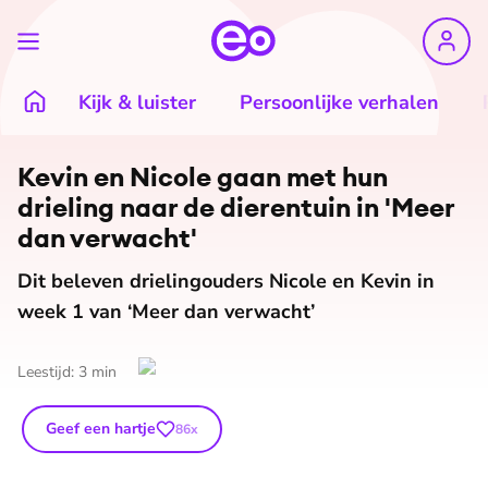
Kijk & luister
Persoonlijke verhalen
©
Willem Jan de Bruin
Kevin en Nicole gaan met hun
drieling naar de dierentuin in 'Meer
dan verwacht'
Dit beleven drielingouders Nicole en Kevin in
week 1 van ‘Meer dan verwacht’
Leestijd:
3
min
Geef een hartje
86
x