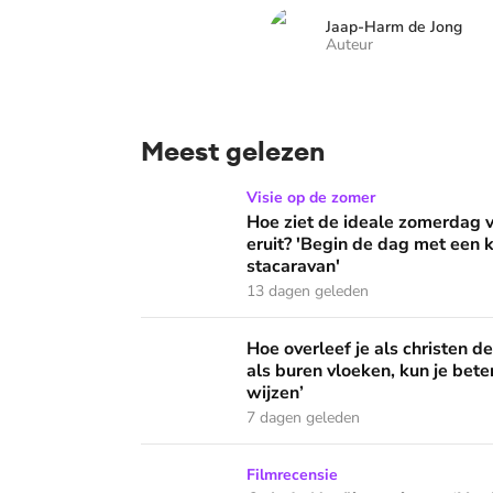
Jaap-Harm de Jong
Auteur
Meest gelezen
Hoe ziet de ideale zomerdag van Mirjam Bouw
Visie op de zomer
Hoe ziet de ideale zomerdag
eruit? 'Begin de dag met een k
stacaravan'
13 dagen geleden
Hoe overleef je als christen de buurtbarbecue
Hoe overleef je als christen d
als buren vloeken, kun je beter
wijzen’
7 dagen geleden
Ook de Netflixversie van ‘Het kleine huis’ bi
Filmrecensie