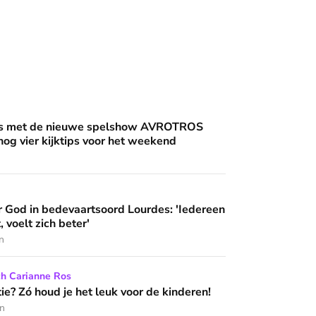
an'
uwe spelshow AVROTROS Triviant - en nog vier kijktips voor 
nis met de nieuwe spelshow AVROTROS
 nog vier kijktips voor het weekend
artsoord Lourdes: 'Iedereen die hier komt, voelt zich beter'
 God in bedevaartsoord Lourdes: 'Iedereen
 wijzen’
, voelt zich beter'
n
het leuk voor de kinderen!
ch Carianne Ros
e? Zó houd je het leuk voor de kinderen!
en