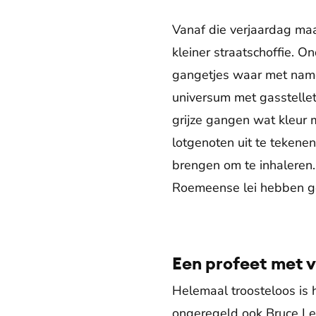
Vanaf die verjaardag maak
kleiner straatschoffie. O
gangetjes waar met name
universum met gasstellet
grijze gangen wat kleur m
lotgenoten uit te tekenen
brengen om te inhaleren
Roemeense lei hebben gek
Een profeet met 
Helemaal troosteloos is he
ongeregeld ook Bruce Lee 