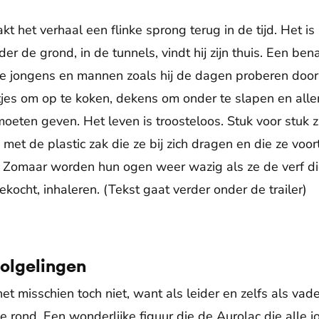
t het verhaal een flinke sprong terug in de tijd. Het i
nder de grond, in de tunnels, vindt hij zijn thuis. Een 
 jongens en mannen zoals hij de dagen proberen door 
jes om op te koken, dekens om onder te slapen en aller
oeten geven. Het leven is troosteloos. Stuk voor stuk zi
 met de plastic zak die ze bij zich dragen en die ze v
. Zomaar worden hun ogen weer wazig als ze de verf di
ocht, inhaleren. (Tekst gaat verder onder de trailer)
De weergave van deze video vereist jouw toestemming voor
social media cookies.
Toestemmingen aanpassen
volgelingen
t misschien toch niet, want als leider en zelfs als vader
rond. Een wonderlijke figuur die de Aurolac die alle jon