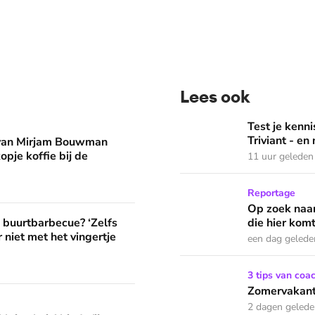
Lees ook
man eruit? 'Begin de dag met een kopje koffie bij de stacarav
Test je kennis met de nie
Test je ken
Triviant - en
 van Mirjam Bouwman
opje koffie bij de
11 uur geleden
Op zoek naar God in bedeva
Reportage
Op zoek naar
? ‘Zelfs als buren vloeken, kun je beter niet met het vingertje
e buurtbarbecue? ‘Zelfs
die hier komt
 niet met het vingertje
een dag gelede
Zomervakantie? Zó houd je 
3 tips van coa
Zomervakanti
edt fijne huifkarromantiek
2 dagen geled