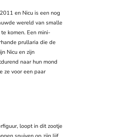
s 2011 en Nicu is een nog
benauwde wereld van smalle
te komen. Een mini-
hande prullaria die de
jn Nicu en zijn
oortdurend naar hun mond
e ze voor een paar
figuur, loopt in dit zootje
gen snuiven op zijn lijf