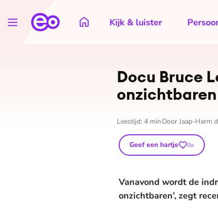
Kijk & luister
Persoon
Docu Bruce L
onzichtbaren
Leestijd:
4
min
Door
Jaap-Harm d
Geef een hartje
0
x
Vanavond wordt de indr
onzichtbaren’, zegt rec