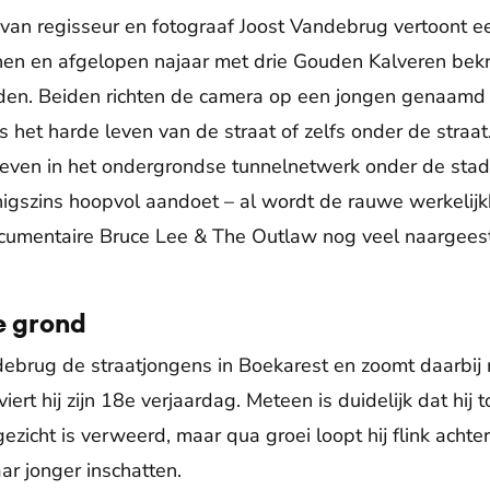
an regisseur en fotograaf Joost Vandebrug vertoont ee
nen en afgelopen najaar met drie Gouden Kalveren bek
den. Beiden richten de camera op een jongen genaamd
s het harde leven van de straat of zelfs onder de straat.
leven in het ondergrondse tunnelnetwerk onder de stad
enigszins hoopvol aandoet – al wordt de rauwe werkeli
ocumentaire Bruce Lee & The Outlaw nog veel naargees
e grond
ebrug de straatjongens in Boekarest en zoomt daarbij 
ert hij zijn 18e verjaardag. Meteen is duidelijk dat hij 
gezicht is verweerd, maar qua groei loopt hij flink achte
aar jonger inschatten.