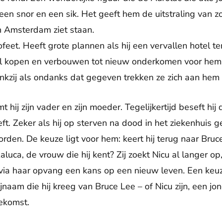
een snor en een sik. Het geeft hem de uitstraling van zo’
n Amsterdam ziet staan.
ofeet. Heeft grote plannen als hij een vervallen hotel t
l kopen en verbouwen tot nieuw onderkomen voor hem en
nkzij als ondanks dat gegeven trekken ze zich aan he
 hij zijn vader en zijn moeder. Tegelijkertijd beseft hij
t. Zeker als hij op sterven na dood in het ziekenhuis 
den. De keuze ligt voor hem: keert hij terug naar Bruc
aluca, de vrouw die hij kent? Zij zoekt Nicu al langer op,
 via haar opvang een kans op een nieuw leven. Een keu
aam die hij kreeg van Bruce Lee – of Nicu zijn, een jo
toekomst.