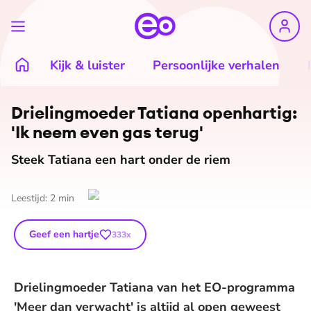
Kijk & luister
Persoonlijke verhalen
Drie­ling­moe­der Tatiana openhartig:
'Ik neem even gas terug'
Steek Tatiana een hart onder de riem
Leestijd:
2
min
Geef een hartje
333
x
Drielingmoeder Tatiana van het EO-programma
'Meer dan verwacht' is altijd al open geweest