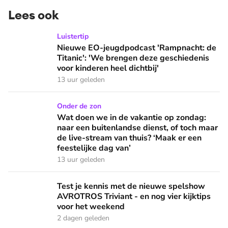
Lees ook
Nieuwe EO-jeugdpodcast 'Rampnacht: de Titanic': 'We brenge
Luistertip
Nieuwe EO-jeugdpodcast 'Rampnacht: de
Titanic': 'We brengen deze geschiedenis
voor kinderen heel dichtbij'
13 uur geleden
Wat doen we in de vakantie op zondag: naar een buitenlandse
Onder de zon
Wat doen we in de vakantie op zondag:
naar een buitenlandse dienst, of toch maar
de live-stream van thuis? ‘Maak er een
feestelijke dag van’
13 uur geleden
Test je kennis met de nieuwe spelshow AVROTROS Triviant -
Test je kennis met de nieuwe spelshow
AVROTROS Triviant - en nog vier kijktips
voor het weekend
2 dagen geleden