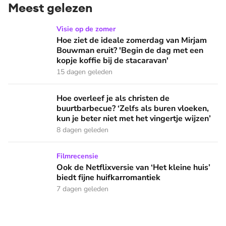
Meest gelezen
Hoe ziet de ideale zomerdag van Mirjam Bouwman eruit? 'Beg
Visie op de zomer
Hoe ziet de ideale zomerdag van Mirjam
Bouwman eruit? 'Begin de dag met een
kopje koffie bij de stacaravan'
15 dagen geleden
Hoe overleef je als christen de buurtbarbecue? ‘Zelfs als bur
Hoe overleef je als christen de
buurtbarbecue? ‘Zelfs als buren vloeken,
kun je beter niet met het vingertje wijzen’
8 dagen geleden
Ook de Netflixversie van ‘Het kleine huis’ biedt fijne huifka
Filmrecensie
Ook de Netflixversie van ‘Het kleine huis’
biedt fijne huifkarromantiek
7 dagen geleden