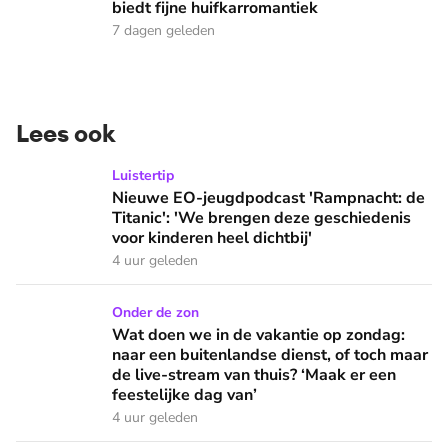
biedt fijne huifkarromantiek
7 dagen geleden
Lees ook
Nieuwe EO-jeugdpodcast 'Rampnacht: de Titanic': 'We brenge
Luistertip
Nieuwe EO-jeugdpodcast 'Rampnacht: de
Titanic': 'We brengen deze geschiedenis
voor kinderen heel dichtbij'
4 uur geleden
Wat doen we in de vakantie op zondag: naar een buitenlandse
Onder de zon
Wat doen we in de vakantie op zondag:
naar een buitenlandse dienst, of toch maar
de live-stream van thuis? ‘Maak er een
feestelijke dag van’
4 uur geleden