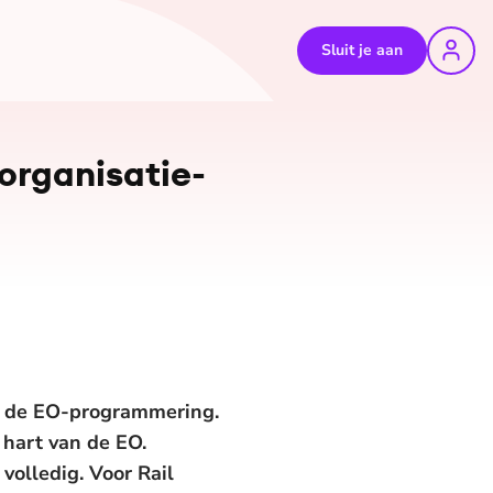
Sluit je aan
ga­ni­sa­tie­
in de EO-programmering.
 hart van de EO.
volledig. Voor Rail