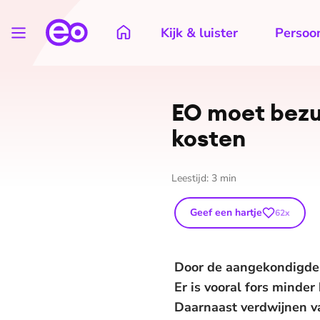
Kijk & luister
Persoon
EO moet bezuin
kos­ten
Leestijd:
3
min
Geef een hartje
62
x
Door de aangekondigde b
Er is vooral fors minde
Daarnaast verdwijnen va