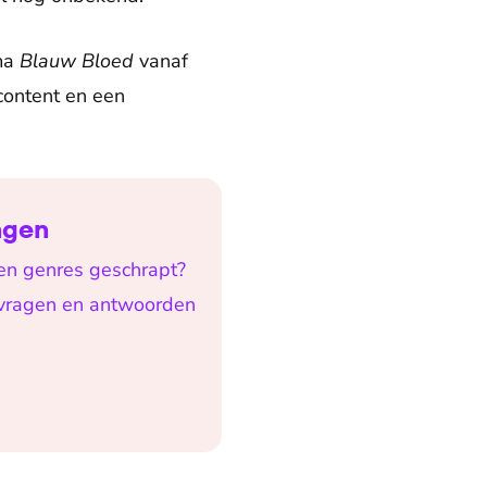
ma
Blauw Bloed
vanaf
 content en een
ngen
n genres geschrapt?
 vragen en antwoorden