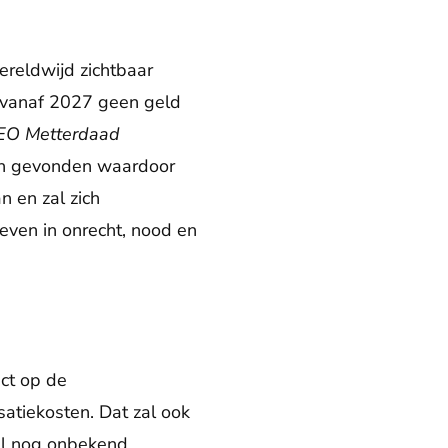
wereldwijd zichtbaar
t vanaf 2027 geen geld
EO
Metterdaad
den gevonden waardoor
n en zal zich
even in onrecht, nood en
ct op de
atiekosten. Dat zal ook
el nog onbekend.