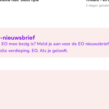
leine huis’ biedt fijne
Triviant - en
2 dagen geled
EO-nieuwsbrief
 EO mee bezig is? Meld je aan voor de EO nieuwsbrief 
e verdieping. EO. Als je gelooft.