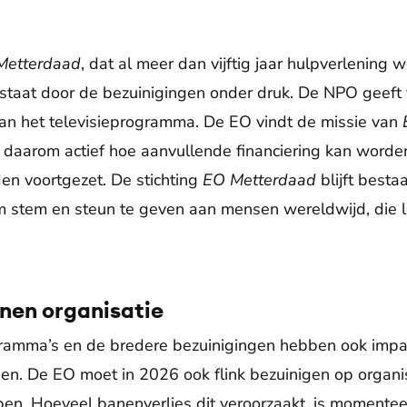
Metterdaad
, dat al meer dan vijftig jaar hulpverlening 
 staat door de bezuinigingen onder druk. De NPO geef
van het televisieprogramma. De EO vindt de missie van
t daarom actief hoe aanvullende financiering kan wor
n voortgezet. De stichting
EO Metterdaad
blijft bestaa
 stem en steun te geven aan mensen wereldwijd, die l
nen organisatie
ramma’s en de bredere bezuinigingen hebben ook impa
n. De EO moet in 2026 ook flink bezuinigen op organis
en. Hoeveel banenverlies dit veroorzaakt, is momente