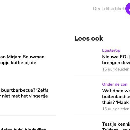
Deel dit artikel:
Lees ook
man eruit? 'Begin de dag met een kopje koffie bij de stacarav
Nieuwe EO-jeugdpodcast 'R
Luistertip
 van Mirjam Bouwman
Nieuwe EO-j
opje koffie bij de
brengen deze
15 uur geleden
Wat doen we in de vakantie
Onder de zon
? ‘Zelfs als buren vloeken, kun je beter niet met het vingertje
e buurtbarbecue? ‘Zelfs
Wat doen we 
 niet met het vingertje
buitenlandse
thuis? ‘Maak 
16 uur geleden
edt fijne huifkarromantiek
Test je kennis met de nie
Test je ken