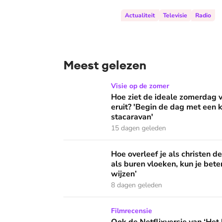
Actualiteit
Televisie
Radio
Meest gelezen
Hoe ziet de ideale zomerdag van Mirjam Bouw
Visie op de zomer
Hoe ziet de ideale zomerdag
eruit? 'Begin de dag met een k
stacaravan'
15 dagen geleden
Hoe overleef je als christen de buurtbarbecue
Hoe overleef je als christen d
als buren vloeken, kun je beter
wijzen’
8 dagen geleden
Ook de Netflixversie van ‘Het kleine huis’ bi
Filmrecensie