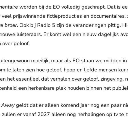
entaire
worden bij de EO volledig geschrapt. Dat is een 
 veel prijswinnende fictieproducties en documentaires,
te broer
. Ook bij Radio 5 zijn de veranderingen pittig. H
rouwe luisteraars. Er komt wel een nieuw dagelijks av
en over geloof.
 buitengewoon moeilijk, maar als EO staan we midden i
k om te laten zien hoe geloof, hoop en liefde mensen kun
en het essentieel dat verhalen over geloof, zingeving, 
kenheid een herkenbare plek houden binnen het publiek
l Away
geldt dat er alleen komend jaar nog een paar n
ullen er vanaf 2027 alleen nog herhalingen op tv te zi