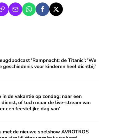
an'
ampnacht: de Titanic': 'We brengen deze geschiedenis voor ki
eugdpodcast 'Rampnacht: de Titanic': 'We
 geschiedenis voor kinderen heel dichtbij'
 op zondag: naar een buitenlandse dienst, of toch maar de live
 wijzen’
in de vakantie op zondag: naar een
 dienst, of toch maar de live-stream van
er een feestelijke dag van’
uwe spelshow AVROTROS Triviant - en nog vier kijktips voor 
nis met de nieuwe spelshow AVROTROS