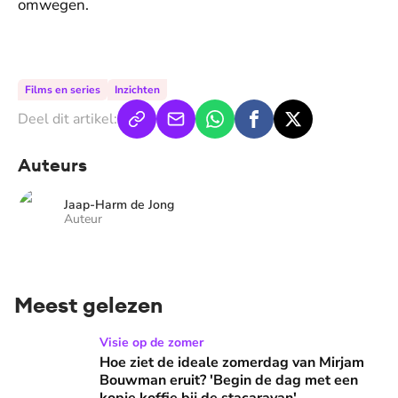
omwegen.
De weergave van deze video vereist jouw
toestemming voor social media cookies.
Toestemmingen aanpassen
Films en series
Inzichten
Deel dit artikel:
Auteurs
Jaap-Harm de Jong
Auteur
Meest gelezen
Hoe ziet de ideale zomerdag van Mirjam Bouwman eruit? 'Beg
Visie op de zomer
Hoe ziet de ideale zomerdag van Mirjam
Bouwman eruit? 'Begin de dag met een