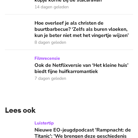
kopje koffie bij de stacaravan'
14 dagen geleden
Hoe overleef je als christen de buurtbarbecue? ‘Zelfs als bur
Hoe overleef je als christen de
buurtbarbecue? ‘Zelfs als buren vloeken,
kun je beter niet met het vingertje wijzen’
8 dagen geleden
Ook de Netflixversie van ‘Het kleine huis’ biedt fijne huifka
Filmrecensie
Ook de Netflixversie van ‘Het kleine huis’
biedt fijne huifkarromantiek
7 dagen geleden
Lees ook
Nieuwe EO-jeugdpodcast 'Rampnacht: de Titanic': 'We brenge
Luistertip
Nieuwe EO-jeugdpodcast 'Rampnacht: de
Titanic': 'We brengen deze geschiedenis