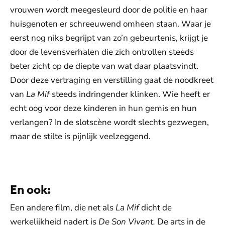
vrouwen wordt meegesleurd door de politie en haar
huisgenoten er schreeuwend omheen staan. Waar je
eerst nog niks begrijpt van zo’n gebeurtenis, krijgt je
door de levensverhalen die zich ontrollen steeds
beter zicht op de diepte van wat daar plaatsvindt.
Door deze vertraging en verstilling gaat de noodkreet
van
La Mif
steeds indringender klinken. Wie heeft er
echt oog voor deze kinderen in hun gemis en hun
verlangen? In de slotscène wordt slechts gezwegen,
maar de stilte is pijnlijk veelzeggend.
De weergave van deze video vereist jouw
toestemming voor social media cookies.
Toestemmingen aanpassen
En ook:
Een andere film, die net als
La Mif
dicht de
werkelijkheid nadert is
De Son Vivant.
De arts in de