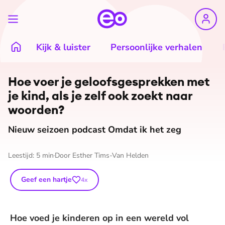
Kijk & luister
Persoonlijke verhalen
Hoe voer je ge­loofs­ge­sprek­ken met
je kind, als je zelf ook zoekt naar
woorden?
Nieuw seizoen podcast Omdat ik het zeg
Leestijd:
5
min
Door
Esther Tims-Van Helden
Geef een hartje
4
x
Hoe voed je kinderen op in een wereld vol