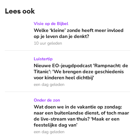
Lees ook
Welke ‘kleine’ zonde heeft meer invloed op je leven dan je 
Visie op de Bijbel
Welke ‘kleine’ zonde heeft meer invloed
op je leven dan je denkt?
10 uur geleden
Nieuwe EO-jeugdpodcast 'Rampnacht: de Titanic': 'We brenge
Luistertip
Nieuwe EO-jeugdpodcast 'Rampnacht: de
Titanic': 'We brengen deze geschiedenis
voor kinderen heel dichtbij'
een dag geleden
Wat doen we in de vakantie op zondag: naar een buitenlandse
Onder de zon
Wat doen we in de vakantie op zondag:
naar een buitenlandse dienst, of toch maar
de live-stream van thuis? ‘Maak er een
feestelijke dag van’
een dag geleden