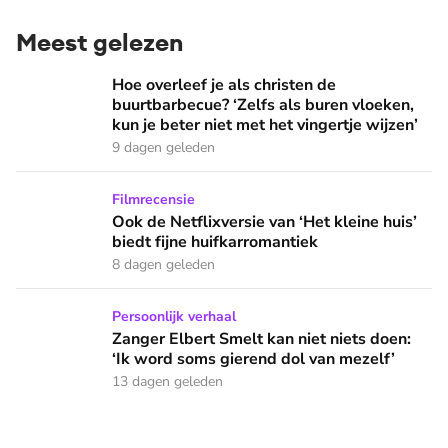
Meest gelezen
Hoe overleef je als christen de buurtbarbecue? ‘Zelfs als bur
Hoe overleef je als christen de
buurtbarbecue? ‘Zelfs als buren vloeken,
kun je beter niet met het vingertje wijzen’
9 dagen geleden
Ook de Netflixversie van ‘Het kleine huis’ biedt fijne huifka
Filmrecensie
Ook de Netflixversie van ‘Het kleine huis’
biedt fijne huifkarromantiek
8 dagen geleden
Zanger Elbert Smelt kan niet niets doen: ‘Ik word soms gier
Persoonlijk verhaal
Zanger Elbert Smelt kan niet niets doen:
‘Ik word soms gierend dol van mezelf’
13 dagen geleden