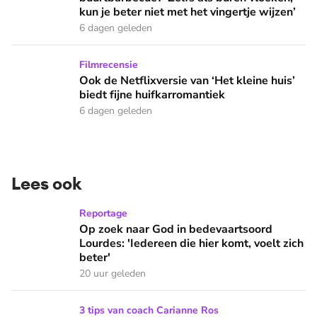
kun je beter niet met het vingertje wijzen’
6 dagen geleden
Ook de Netflixversie van ‘Het kleine huis’ biedt fijne huifka
Filmrecensie
Ook de Netflixversie van ‘Het kleine huis’
biedt fijne huifkarromantiek
6 dagen geleden
Lees ook
Op zoek naar God in bedevaartsoord Lourdes: 'Iedereen die h
Reportage
Op zoek naar God in bedevaartsoord
Lourdes: 'Iedereen die hier komt, voelt zich
beter'
20 uur geleden
Zomervakantie? Zó houd je het leuk voor de kinderen!
3 tips van coach Carianne Ros