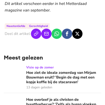
Dit artikel verscheen eerder in het Metterdaad
magazine van september.
Naastenliefde
Gerechtigheid
Deel dit artikel:
Meest gelezen
Hoe ziet de ideale zomerdag van Mirjam Bouwman eruit? 'Beg
Visie op de zomer
Hoe ziet de ideale zomerdag van Mirjam
Bouwman eruit? 'Begin de dag met een
kopje koffie bij de stacaravan'
13 dagen geleden
Hoe overleef je als christen de buurtbarbecue? ‘Zelfs als bur
Hoe overleef je als christen de
buurtbarbecue? ‘Zelfs als buren vloeken,