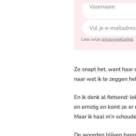
Voornaam
E-mailadres
Lees onze
privacyverklaring
.
Ze snapt het, want haar d
naar wat ik te zeggen h
En ik denk al fietsend: 
en ernstig en komt ze er 
Maar ik haal m’n schoude
De woorden blijven hange