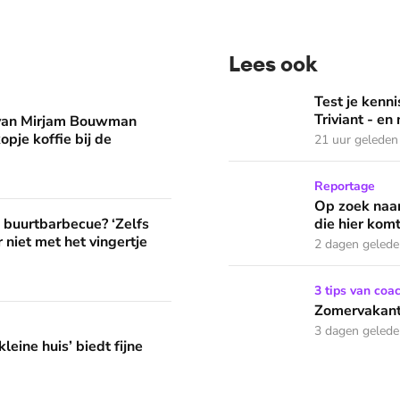
Lees ook
man eruit? 'Begin de dag met een kopje koffie bij de stacarav
Test je kennis met de nie
Test je ken
Triviant - en
 van Mirjam Bouwman
opje koffie bij de
21 uur geleden
Op zoek naar God in bedeva
Reportage
Op zoek naar
? ‘Zelfs als buren vloeken, kun je beter niet met het vingertje
e buurtbarbecue? ‘Zelfs
die hier komt
 niet met het vingertje
2 dagen geled
Zomervakantie? Zó houd je 
3 tips van coa
Zomervakanti
edt fijne huifkarromantiek
3 dagen geled
leine huis’ biedt fijne