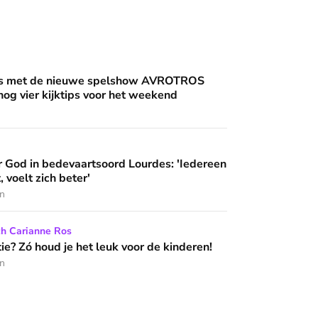
an'
uwe spelshow AVROTROS Triviant - en nog vier kijktips voor 
nis met de nieuwe spelshow AVROTROS
 nog vier kijktips voor het weekend
artsoord Lourdes: 'Iedereen die hier komt, voelt zich beter'
 God in bedevaartsoord Lourdes: 'Iedereen
 wijzen’
, voelt zich beter'
en
het leuk voor de kinderen!
ch Carianne Ros
e? Zó houd je het leuk voor de kinderen!
en