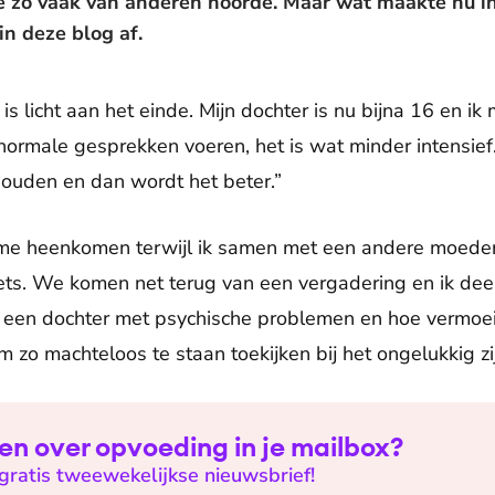
ze zo vaak van anderen hoorde. Maar wat maakte nu i
 in deze blog af.
is licht aan het einde. Mijn dochter is nu bijna 16 en ik 
ormale gesprekken voeren, het is wat minder intensief. 
ouden en dan wordt het beter.”
 me heenkomen terwijl ik samen met een andere moeder
ets. We komen net terug van een vergadering en ik dee
et een dochter met psychische problemen en hoe vermoei
m zo machteloos te staan toekijken bij het ongelukkig zij
len over opvoeding in je mailbox?
e gratis tweewekelijkse nieuwsbrief!