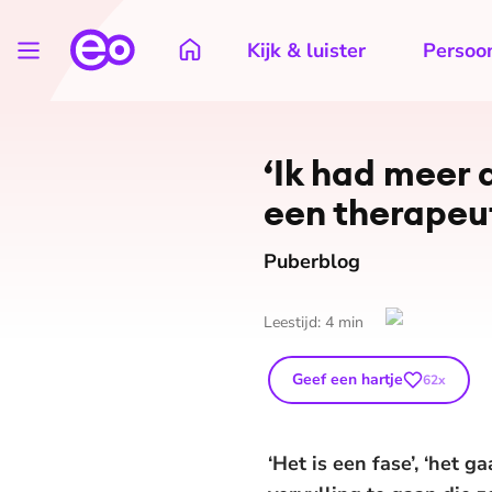
Kijk & luister
Persoon
‘Ik had meer
een therapeu
Puberblog
Leestijd:
4
min
Geef een hartje
62
x
‘Het is een fase’, ‘het g