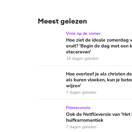
Meest gelezen
Hoe ziet de ideale zomerdag van Mirjam Bouw
Visie op de zomer
Hoe ziet de ideale zomerdag
eruit? 'Begin de dag met een k
stacaravan'
14 dagen geleden
Hoe overleef je als christen de buurtbarbecue
Hoe overleef je als christen d
als buren vloeken, kun je beter
wijzen’
7 dagen geleden
Ook de Netflixversie van ‘Het kleine huis’ bi
Filmrecensie
Ook de Netflixversie van ‘Het k
huifkarromantiek
7 dagen geleden