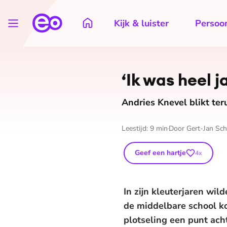
Kijk & luister
Persoon
‘Ik was heel j
Andries Knevel blikt ter
Leestijd:
9
min
Door
Gert-Jan Sc
Geef een hartje
4
x
In zijn kleuterjaren wi
de middelbare school koo
plotseling een punt ach