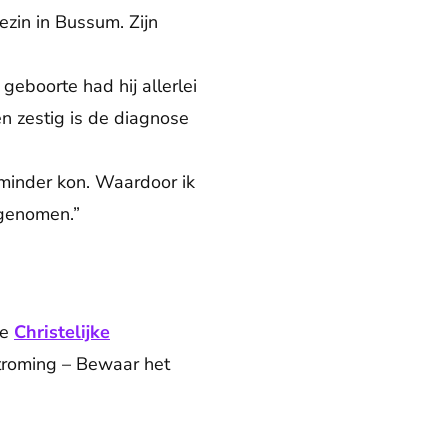
ezin in Bussum. Zijn
geboorte had hij allerlei
en zestig is de diagnose
 minder kon. Waardoor ik
 genomen.”
de
Christelijke
troming – Bewaar het