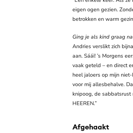
“Een enkele keer. Als ze 
eigen ogen gezien. Zonde
betrokken en warm gezin.
Ging je als kind graag na
Andries verslikt zich bijn
aan. Sáái! ’s Morgens eer
vaak geteld – en direct 
heel jaloers op mijn niet
voor mij allesbehalve. Da
knipoog, de sabbatsrust 
HEEREN.”
Afgehaakt