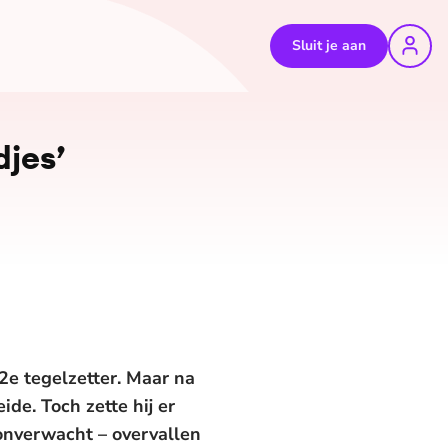
Sluit je aan
©
Ruben Timman
djes’
2e tegelzetter. Maar na
de. Toch zette hij er
 onverwacht – overvallen