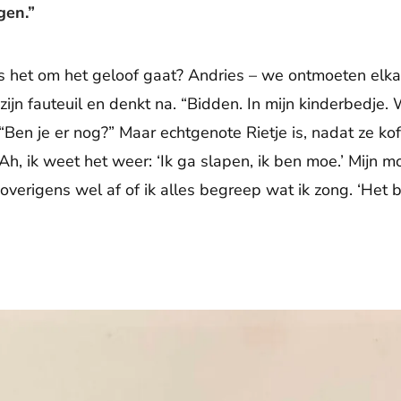
gen.”
ls het om het geloof gaat? Andries – we ontmoeten elkaa
 zijn fauteuil en denkt na. “Bidden. In mijn kinderbedje.
 “Ben je er nog?” Maar echtgenote Rietje is, nadat ze kof
, ik weet het weer: ‘Ik ga slapen, ik ben moe.’ Mijn mo
overigens wel af of ik alles begreep wat ik zong. ‘Het 