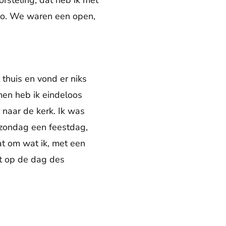
rsteling; dat heb ik met
 zo. We waren een open,
t thuis en vond er niks
amen heb ik eindeloos
 naar de kerk. Ik was
e zondag een feestdag,
at om wat ik, met een
et op de dag des