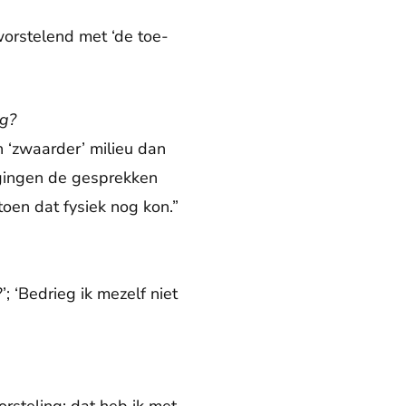
worstelend met ‘de toe-
ng?
 ‘zwaarder’ milieu dan
r gingen de gesprekken
toen dat fysiek nog kon.”
’; ‘Bedrieg ik mezelf niet