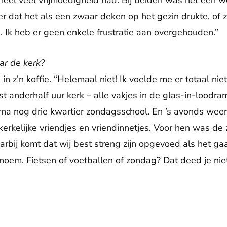
héél veel vrijmoedigheid had. Bij beiden was het een wo
r dat het als een zwaar deken op het gezin drukte, of
 Ik heb er geen enkele frustratie aan overgehouden.”
ar de kerk?
a in z’n koffie. “Helemaal niet! Ik voelde me er totaal nie
st anderhalf uur kerk – alle vakjes in de glas-in-loodr
erna nog drie kwartier zondagsschool. En ’s avonds weer
-kerkelijke vriendjes en vriendinnetjes. Voor hen was d
arbij komt dat wij best streng zijn opgevoed als het ga
noem. Fietsen of voetballen of zondag? Dat deed je ni