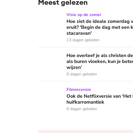
Meest gelezen
Hoe ziet de ideale zomerdag van Mirjam Bouw
Visie op de zomer
Hoe ziet de ideale zomerdag
eruit? 'Begin de dag met een k
stacaravan'
13 dagen geleden
Hoe overleef je als christen de buurtbarbecue
Hoe overleef je als christen d
als buren vloeken, kun je beter
wijzen’
6 dagen geleden
Ook de Netflixversie van ‘Het kleine huis’ bi
Filmrecensie
Ook de Netflixversie van ‘Het k
huifkarromantiek
6 dagen geleden