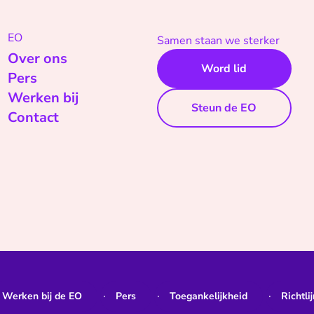
EO
Samen staan we sterker
Over ons
Word lid
Pers
Werken bij
Steun de EO
Contact
Werken bij de EO
Pers
Toegankelijkheid
Richtli