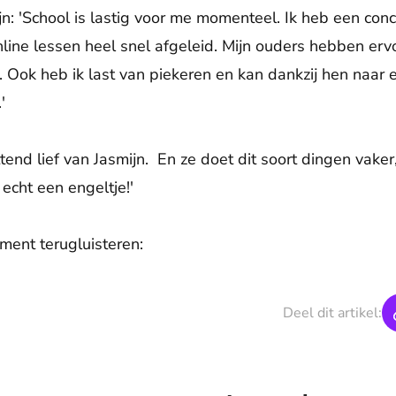
jn: 'School is lastig voor me momenteel. Ik heb een con
online lessen heel snel afgeleid. Mijn ouders hebben erv
. Ook heb ik last van piekeren en kan dankzij hen naar
'
end lief van Jasmijn. En ze doet dit soort dingen vaker
echt een engeltje!'
ment terugluisteren:
Deel dit artikel: