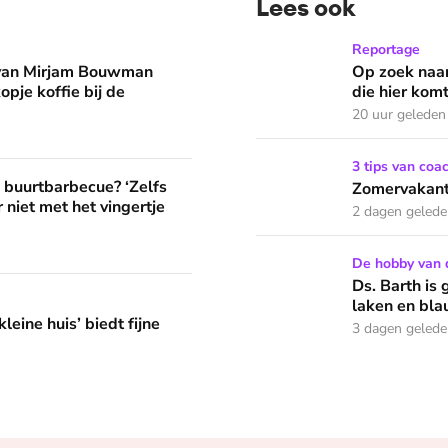
Lees ook
man eruit? 'Begin de dag met een kopje koffie bij de stacarav
Op zoek naar God in bedeva
Reportage
 van Mirjam Bouwman
Op zoek naar
opje koffie bij de
die hier komt
20 uur geleden
Zomervakantie? Zó houd je 
3 tips van coa
? ‘Zelfs als buren vloeken, kun je beter niet met het vingertje
e buurtbarbecue? ‘Zelfs
Zomervakanti
 niet met het vingertje
2 dagen geled
Ds. Barth is groot natuurl
De hobby van 
Ds. Barth is 
edt fijne huifkarromantiek
laken en bla
leine huis’ biedt fijne
3 dagen geled