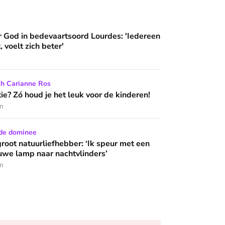
an'
artsoord Lourdes: 'Iedereen die hier komt, voelt zich beter'
 God in bedevaartsoord Lourdes: 'Iedereen
, voelt zich beter'
het leuk voor de kinderen!
ch Carianne Ros
 wijzen’
e? Zó houd je het leuk voor de kinderen!
en
iefhebber: ‘Ik speur met een laken en blauwe lamp naar nachtvl
de dominee
groot natuurliefhebber: ‘Ik speur met een
uwe lamp naar nachtvlinders’
en