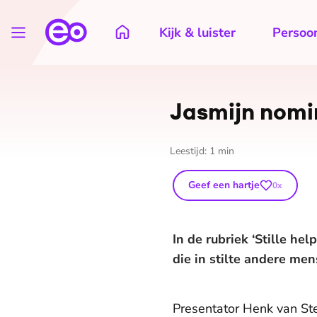
Kijk & luister
Persoon
Jasmijn nomin
Leestijd:
1
min
Geef een hartje
0
x
In de rubriek ‘Stille h
die in stilte andere me
Presentator Henk van Ste