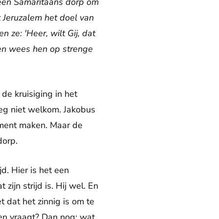
 een Samaritaans dorp om
t Jeruzalem het doel van
 ze: 'Heer, wilt Gij, dat
 en wees hen op strenge
de kruisiging in het
eg niet welkom. Jakobus
tement maken. Maar de
dorp.
d. Hier is het een
ijn strijd is. Hij wel. En
t dat het zinnig is om te
pen vraagt? Dan nog: wat