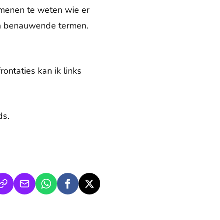
e menen te weten wie er
 in benauwende termen.
ontaties kan ik links
ds.