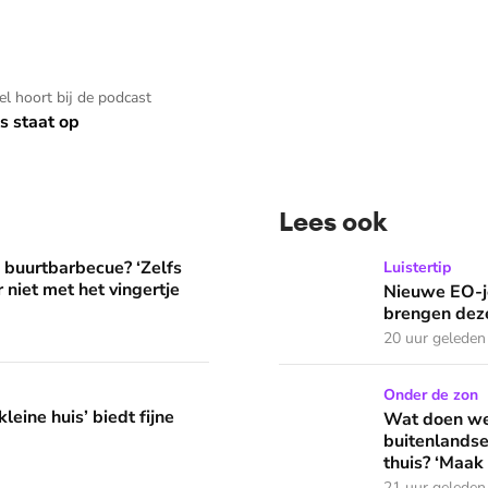
kel hoort bij de podcast
s staat op
Lees ook
? ‘Zelfs als buren vloeken, kun je beter niet met het vingertje
Nieuwe EO-jeugdpodcast 'R
e buurtbarbecue? ‘Zelfs
Luistertip
 niet met het vingertje
Nieuwe EO-j
brengen deze
20 uur geleden
edt fijne huifkarromantiek
Wat doen we in de vakantie
Onder de zon
leine huis’ biedt fijne
Wat doen we 
buitenlandse
thuis? ‘Maak 
21 uur geleden