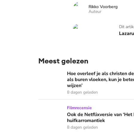
Rikko Voorberg
Auteur
Lazarus staat op
Dit arti
Lazaru
Meest gelezen
Hoe overleef je als christen de buurtbarbecue
Hoe overleef je als christen d
als buren vloeken, kun je beter
wijzen’
8 dagen geleden
Ook de Netflixversie van ‘Het kleine huis’ bi
Filmrecensie
Ook de Netflixversie van ‘Het k
huifkarromantiek
8 dagen geleden