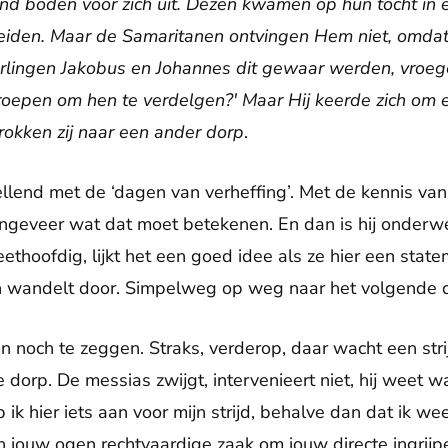
ond boden voor zich uit. Dezen kwamen op hun tocht in
 bereiden. Maar de Samaritanen ontvingen Hem niet, omda
erlingen Jakobus en Johannes dit gewaar werden, vroegen
froepen om hen te verdelgen?' Maar Hij keerde zich om
rokken zij naar een ander dorp
.
llend met de ‘dagen van verheffing’. Met de kennis van 
ngeveer wat dat moet betekenen. En dan is hij onderw
eethoofdig, lijkt het een goed idee als ze hier een sta
en wandelt door. Simpelweg op weg naar het volgende 
oen noch te zeggen. Straks, verderop, daar wacht een strij
orp. De messias zwijgt, intervenieert niet, hij weet wat z
ik hier iets aan voor mijn strijd, behalve dan dat ik wee
 in jouw ogen rechtvaardige zaak om jouw directe ingrij