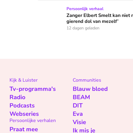
Zanger Elbert Smelt kan niet niets doen: ‘Ik
Persoonlijk verhaal
Zanger Elbert Smelt kan niet 
gierend dol van mezelf’
12 dagen geleden
Kijk & Luister
Communities
Tv-programma's
Blauw bloed
Radio
BEAM
Podcasts
DIT
Webseries
Eva
Persoonlijke verhalen
Visie
Praat mee
Ik mis je