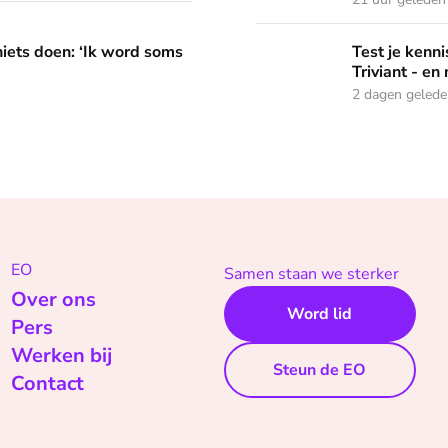
 word soms gierend dol van mezelf’
Test je kennis met de nie
niets doen: ‘Ik word soms
Test je ken
Triviant - en
2 dagen geled
EO
Samen staan we sterker
Over ons
Word lid
Pers
Werken bij
Steun de EO
Contact