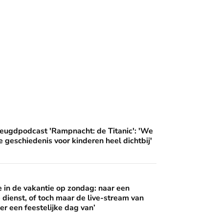
 wijzen’
ampnacht: de Titanic': 'We brengen deze geschiedenis voor ki
eugdpodcast 'Rampnacht: de Titanic': 'We
 geschiedenis voor kinderen heel dichtbij'
 op zondag: naar een buitenlandse dienst, of toch maar de live
in de vakantie op zondag: naar een
 dienst, of toch maar de live-stream van
er een feestelijke dag van’