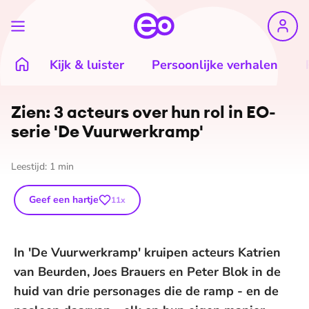
Kijk & luister
Persoonlijke verhalen
Zien: 3 acteurs over hun rol in EO-
serie 'De Vuur­werk­ram­p'
Leestijd:
1
min
Geef een hartje
11
x
In 'De Vuurwerkramp' kruipen acteurs Katrien
van Beurden, Joes Brauers en Peter Blok in de
huid van drie personages die de ramp - en de