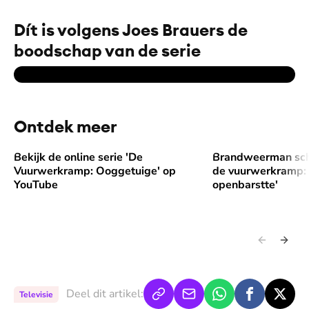
Dít is volgens Joes Brauers de
boodschap van de serie
Ontdek meer
Bekijk de online serie 'De
Brandweerman schr
Bekijk de online serie 'De Vuurwerkramp: Ooggetuige' op 
Brandweerman schri
Vuurwerkramp: Ooggetuige' op
de vuurwerkramp: 
YouTube
openbarstte'
Deel dit artikel:
Televisie