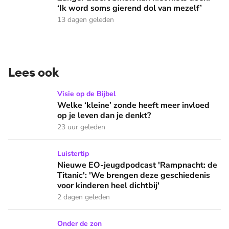
‘Ik word soms gierend dol van mezelf’
13 dagen geleden
Lees ook
Welke ‘kleine’ zonde heeft meer invloed op je leven dan je 
Visie op de Bijbel
Welke ‘kleine’ zonde heeft meer invloed
op je leven dan je denkt?
23 uur geleden
Nieuwe EO-jeugdpodcast 'Rampnacht: de Titanic': 'We brenge
Luistertip
Nieuwe EO-jeugdpodcast 'Rampnacht: de
Titanic': 'We brengen deze geschiedenis
voor kinderen heel dichtbij'
2 dagen geleden
Wat doen we in de vakantie op zondag: naar een buitenlandse
Onder de zon