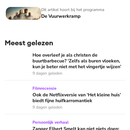
De Vuurwerkramp
Dit artikel hoort bij het programma
De Vuurwerkramp
Meest gelezen
Hoe overleef je als christen de buurtbarbecue? ‘Zelfs als bur
Hoe overleef je als christen de
buurtbarbecue? ‘Zelfs als buren vloeken,
kun je beter niet met het vingertje wijzen’
9 dagen geleden
Ook de Netflixversie van ‘Het kleine huis’ biedt fijne huifka
Filmrecensie
Ook de Netflixversie van ‘Het kleine huis’
biedt fijne huifkarromantiek
9 dagen geleden
Zanger Elbert Smelt kan niet niets doen: ‘Ik word soms gier
Persoonlijk verhaal
Zanger Elbert Smelt kan niet niets doen: