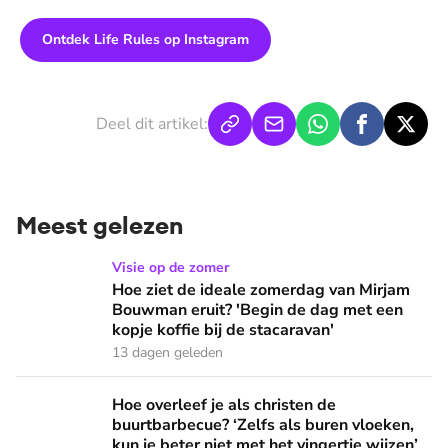
Ontdek Life Rules op Instagram
Deel dit artikel:
Meest gelezen
Hoe ziet de ideale zomerdag van Mirjam Bouwman eruit? 'Beg
Visie op de zomer
Hoe ziet de ideale zomerdag van Mirjam
Bouwman eruit? 'Begin de dag met een
kopje koffie bij de stacaravan'
13 dagen geleden
Hoe overleef je als christen de buurtbarbecue? ‘Zelfs als bur
Hoe overleef je als christen de
buurtbarbecue? ‘Zelfs als buren vloeken,
kun je beter niet met het vingertje wijzen’