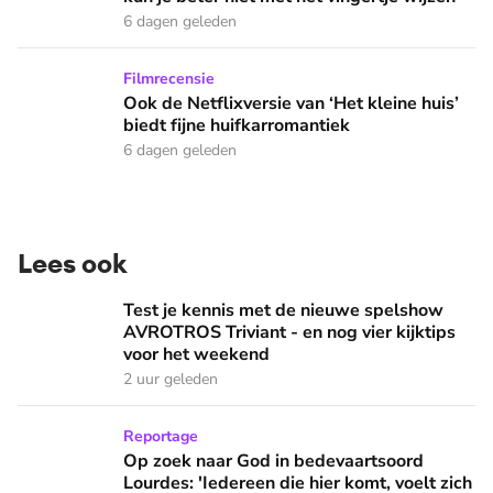
6 dagen geleden
Ook de Netflixversie van ‘Het kleine huis’ biedt fijne huifka
Filmrecensie
Ook de Netflixversie van ‘Het kleine huis’
biedt fijne huifkarromantiek
6 dagen geleden
Lees ook
Test je kennis met de nieuwe spelshow AVROTROS Triviant -
Test je kennis met de nieuwe spelshow
AVROTROS Triviant - en nog vier kijktips
voor het weekend
2 uur geleden
Op zoek naar God in bedevaartsoord Lourdes: 'Iedereen die h
Reportage
Op zoek naar God in bedevaartsoord
Lourdes: 'Iedereen die hier komt, voelt zich