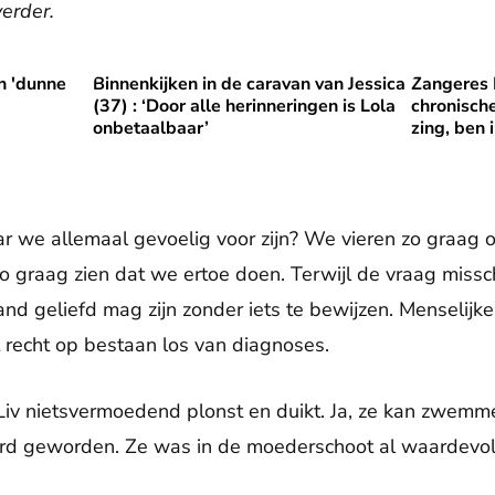
verder.
n 'dunne
Binnenkijken in de caravan van Jessica
Zangeres 
'dunne plaatsen' echt?
Binnenkijken in de caravan van Jessica (37) : ‘Door
Zangeres E
(37) : ‘Door alle herinneringen is Lola
chronisch
onbetaalbaar’
zing, ben 
ar we allemaal gevoelig voor zijn? We vieren zo graag o
o graag zien dat we ertoe doen. Terwijl de vraag missch
nd geliefd mag zijn zonder iets te bewijzen. Menselijke
t recht op bestaan los van diagnoses.
 Liv nietsvermoedend plonst en duikt. Ja, ze kan zwemmen
ard geworden. Ze was in de moederschoot al waardevol;