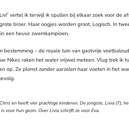
v!’ vertel ik terwijl ik spullen bij elkaar zoek voor de af
rote broer. Haar oogjes worden groot. Logisch. In twee 
rd in een heuse zwemkampioen.
 bestemming – de royale tuin van gastvrije voetbaloude
ar Nikes raken het water vrijwel meteen. Vlug trek ik 
jpen op. Ze plonst zonder aarzelen haar voeten in het w
gevolg.
hris en heeft vier prachtige kinderen. De jongste, Livia (7), 
is voor hun gezin. Over Livia schrijft ze voor Eva.