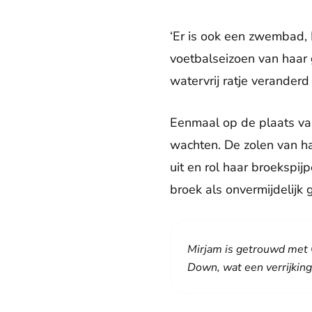
‘Er is ook een zwembad, Li
voetbalseizoen van haar g
watervrij ratje verande
Eenmaal op de plaats van
wachten. De zolen van ha
uit en rol haar broekspi
broek als onvermijdelijk 
Mirjam is getrouwd met C
Down, wat een verrijking 