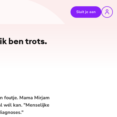
Sluit je aan
©
Mirjam kooijman
k ben trots.
n foutje. Mama Mirjam
l wél kan. "Menselijke
diagnoses."