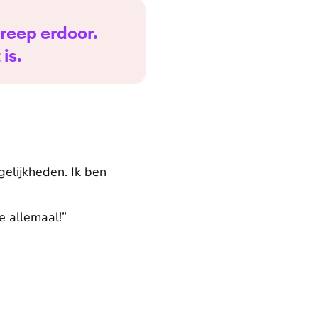
treep erdoor.
is.
gelijkheden. Ik ben
e allemaal!”