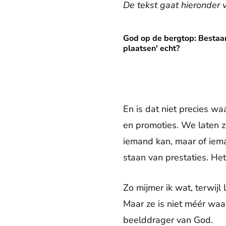
De tekst gaat hieronder 
God op de bergtop: Bestaa
God op de bergtop: Bestaan 
plaatsen' echt?
En is dat niet precies wa
en promoties. We laten z
iemand kan, maar of iema
staan van prestaties. He
Zo mijmer ik wat, terwijl
Maar ze is niet méér wa
beelddrager van God.