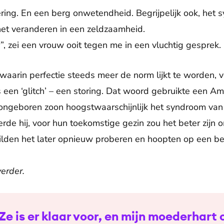
ering. En een berg onwetendheid. Begrijpelijk ook, het
het veranderen in een zeldzaamheid.
er”, zei een vrouw ooit tegen me in een vluchtig gesprek.
aarin perfectie steeds meer de norm lijkt te worden, 
een ‘glitch’ – een storing. Dat woord gebruikte een A
n ongeboren zoon hoogstwaarschijnlijk het syndroom v
eerde hij, voor hun toekomstige gezin zou het beter zij
 wilden het later opnieuw proberen en hoopten op een be
verder.
e is er klaar voor, en mijn moederhart 