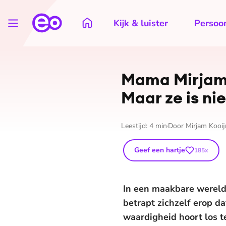
Kijk & luister
Persoon
Mama Mirjam: 
Maar ze is n
Leestijd:
4
min
Door
Mirjam Kooi
Geef een hartje
185
x
In een maakbare wereld
betrapt zichzelf erop d
waardigheid hoort los t