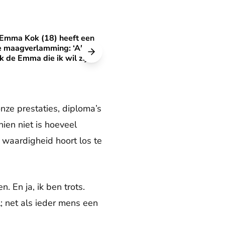
Emma Kok (18) heeft een
 alle herinneringen is Lola onbetaalbaar’
mma Kok (18) heeft een chronische maagverlamming: ‘Als ik zin
e maagverlamming: ‘Als ik
ik de Emma die ik wil zijn’
nze prestaties, diploma’s
ien niet is hoeveel
 waardigheid hoort los te
. En ja, ik ben trots.
 net als ieder mens een