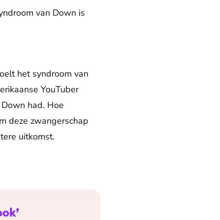
 syndroom van Down is
voelt het syndroom van
merikaanse YouTuber
an Down had. Hoe
n om deze zwangerschap
tere uitkomst.
ook’