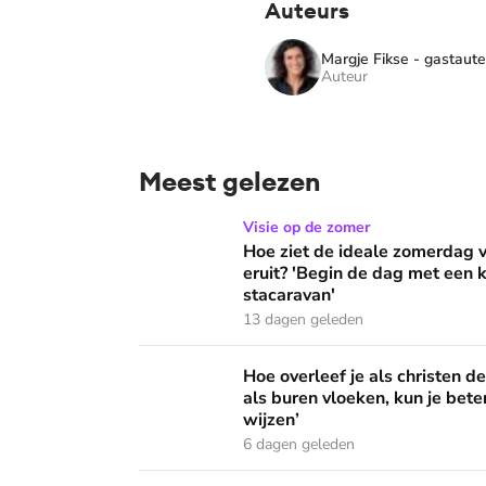
Auteurs
Margje Fikse - gastaute
Auteur
Meest gelezen
Hoe ziet de ideale zomerdag van Mirjam Bouw
Visie op de zomer
Hoe ziet de ideale zomerdag
eruit? 'Begin de dag met een k
stacaravan'
13 dagen geleden
Hoe overleef je als christen de buurtbarbecue
Hoe overleef je als christen d
als buren vloeken, kun je beter
wijzen’
6 dagen geleden