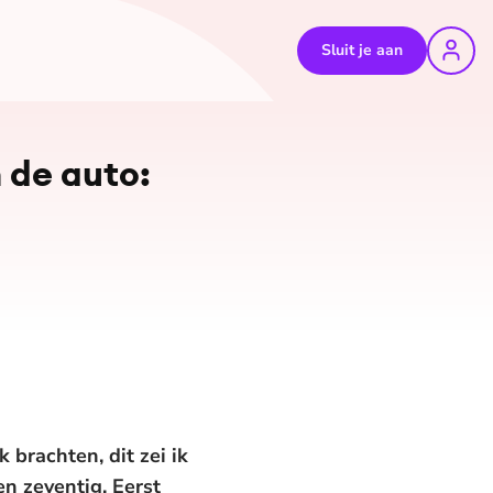
Sluit je aan
©
EO
 de auto:
 brachten, dit zei ik
en zeventig. Eerst