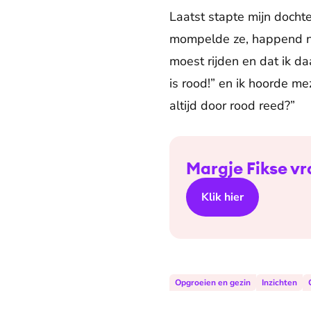
Laatst stapte mijn dochter
mompelde ze, happend naa
moest rijden en dat ik da
is rood!” en ik hoorde me
altijd door rood reed?”
Margje Fikse vr
Klik hier
Opgroeien en gezin
Inzichten