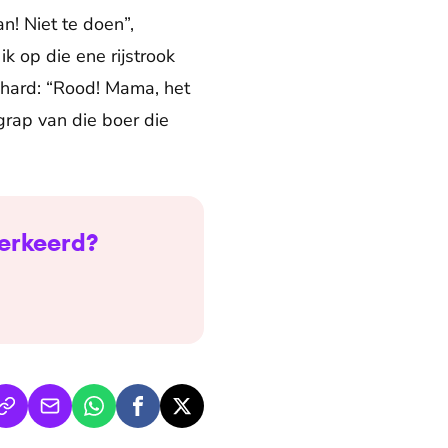
an! Niet te doen”,
k op die ene rijstrook
e hard: “Rood! Mama, het
grap van die boer die
verkeerd?