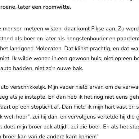
oene, later een roomwitte.
 de mensen meteen wisten: daar komt Fikse aan. Zo wer
stond als boer en later als hengstenhouder en paard
het landgoed Molecaten. Dat klinkt prachtig, en dat wa
niet. Ik wilde wonen in een gewoon huis, niet op een boe
auto hadden, niet zo’n ouwe bak.
to verschrikkelijk. Mijn vader hield ervan om de verwa
reeg als je instapte. En dan heb ik het nog niet eens geh
art op een stoplicht af. Dan hield ik mijn hart vast e
 ik wel, hoor”, zei hij dan, en vervolgens vertelde hij die
t doet mijn broer ook altijd”, zei die boer. En als het st
n broer kan van de andere kant komen!”