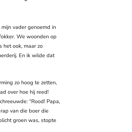
d mijn vader genoemd in
enfokker. We woonden op
s het ook, maar zo
rderij. En ik wilde dat
rming zo hoog te zetten,
ad over hoe hij reed!
n schreeuwde: “Rood! Papa,
 grap van die boer die
oplicht groen was, stopte