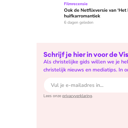
Ook de Netflixversie van ‘Het kleine huis’ bi
Filmrecensie
Ook de Netflixversie van ‘Het k
huifkarromantiek
6 dagen geleden
Schrijf je hier in voor de V
Als christelijke gids willen we je 
christelijk nieuws en mediatips. In 
E-mailadres
Lees onze
privacyverklaring
.