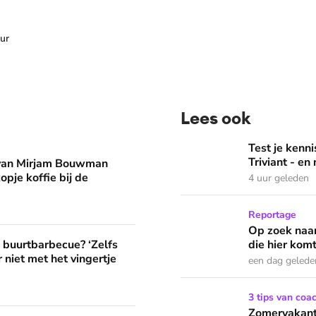
ur
Lees ook
man eruit? 'Begin de dag met een kopje koffie bij de stacarav
Test je kennis met de nie
Test je ken
Triviant - en
 van Mirjam Bouwman
opje koffie bij de
4 uur geleden
Op zoek naar God in bedeva
Reportage
Op zoek naar
? ‘Zelfs als buren vloeken, kun je beter niet met het vingertje
e buurtbarbecue? ‘Zelfs
die hier komt
 niet met het vingertje
een dag gelede
Zomervakantie? Zó houd je 
3 tips van coa
Zomervakanti