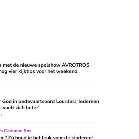
an'
uwe spelshow AVROTROS Triviant - en nog vier kijktips voor 
nis met de nieuwe spelshow AVROTROS
 nog vier kijktips voor het weekend
artsoord Lourdes: 'Iedereen die hier komt, voelt zich beter'
 God in bedevaartsoord Lourdes: 'Iedereen
 wijzen’
, voelt zich beter'
n
het leuk voor de kinderen!
ch Carianne Ros
e? Zó houd je het leuk voor de kinderen!