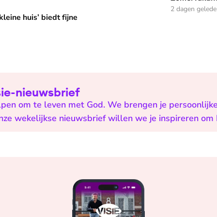
edt fijne huifkarromantiek
2 dagen geled
leine huis’ biedt fijne
isie-nieuwsbrief
helpen om te leven met God. We brengen je persoonlijk
onze wekelijkse nieuwsbrief willen we je inspireren om