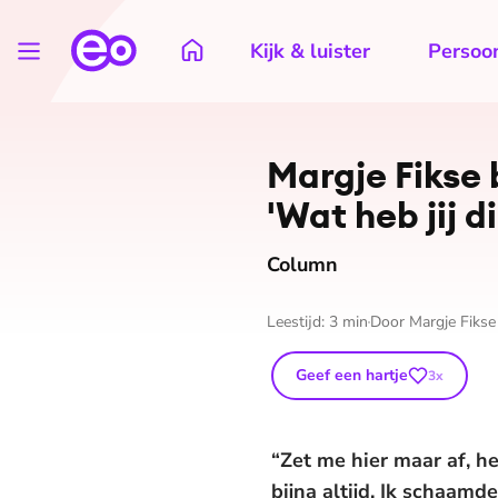
Kijk & luister
Persoon
Margje Fikse 
'Wat heb jij d
Column
Leestijd:
3
min
Door
Margje Fikse
Geef een hartje
3
x
“Zet me hier maar af, he
bijna altijd. Ik schaamd