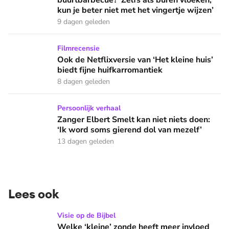
buurtbarbecue? ‘Zelfs als buren vloeken,
kun je beter niet met het vingertje wijzen’
9 dagen geleden
Ook de Netflixversie van ‘Het kleine huis’ biedt fijne huifka
Filmrecensie
Ook de Netflixversie van ‘Het kleine huis’
biedt fijne huifkarromantiek
8 dagen geleden
Zanger Elbert Smelt kan niet niets doen: ‘Ik word soms gier
Persoonlijk verhaal
Zanger Elbert Smelt kan niet niets doen:
‘Ik word soms gierend dol van mezelf’
13 dagen geleden
Lees ook
Welke ‘kleine’ zonde heeft meer invloed op je leven dan je 
Visie op de Bijbel
Welke ‘kleine’ zonde heeft meer invloed