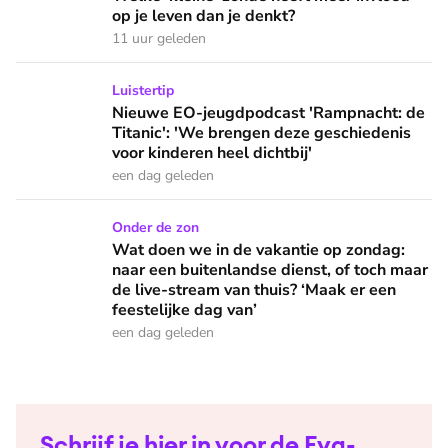
op je leven dan je denkt?
11 uur geleden
Nieuwe EO-jeugdpodcast 'Rampnacht: de Titanic': 'We brenge
Luistertip
Nieuwe EO-jeugdpodcast 'Rampnacht: de
Titanic': 'We brengen deze geschiedenis
voor kinderen heel dichtbij'
een dag geleden
Wat doen we in de vakantie op zondag: naar een buitenlandse
Onder de zon
Wat doen we in de vakantie op zondag:
naar een buitenlandse dienst, of toch maar
de live-stream van thuis? ‘Maak er een
feestelijke dag van’
een dag geleden
Schrijf je hier in voor de Eva-