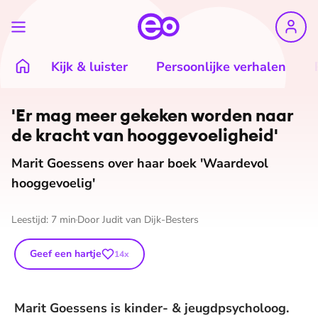
Kijk & luister
Persoonlijke verhalen
'Er mag meer gekeken worden naar
de kracht van hoog­ge­voe­lig­heid'
Marit Goessens over haar boek 'Waardevol
hooggevoelig'
Leestijd:
7
min
Door
Judit van Dijk-Besters
Geef een hartje
14
x
Marit Goessens is kinder- & jeugdpsycholoog.