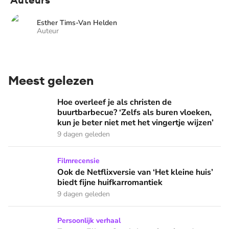
Esther Tims-Van Helden
Auteur
Meest gelezen
Hoe overleef je als christen de buurtbarbecue? ‘Zelfs als bur
Hoe overleef je als christen de
buurtbarbecue? ‘Zelfs als buren vloeken,
kun je beter niet met het vingertje wijzen’
9 dagen geleden
Ook de Netflixversie van ‘Het kleine huis’ biedt fijne huifka
Filmrecensie
Ook de Netflixversie van ‘Het kleine huis’
biedt fijne huifkarromantiek
9 dagen geleden
Zanger Elbert Smelt kan niet niets doen: ‘Ik word soms gier
Persoonlijk verhaal