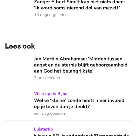
Zanger Elbert Smelt kan niet niets doen:
‘Ik word soms gierend dol van mezelf’
13 dagen geleden
Lees ook
Jan Martijn Abrahamse: ‘Midden tussen angst en duisternis b
Jan Martijn Abrahamse: ‘Midden tussen
angst en duisternis blijft gehoorzaamheid
aan God het belangrijkste’
3 uur geleden
Welke ‘kleine’ zonde heeft meer invloed op je leven dan je 
Visie op de Bijbel
Welke ‘kleine’ zonde heeft meer invloed
op je leven dan je denkt?
een dag geleden
Nieuwe EO-jeugdpodcast 'Rampnacht: de Titanic': 'We brenge
Luistertip