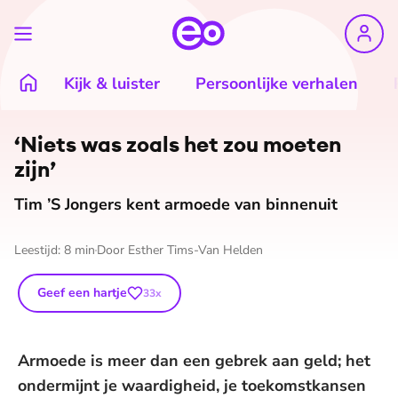
Kijk & luister
Persoonlijke verhalen
©
Frank Ruiter
‘Niets was zoals het zou moeten
zijn’
Tim ’S Jongers kent armoede van binnenuit
Leestijd:
8
min
Door
Esther Tims-Van Helden
Geef een hartje
33
x
Armoede is meer dan een gebrek aan geld; het
ondermijnt je waardigheid, je toekomstkansen