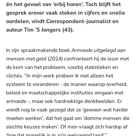
én het gevoel van ‘erbij horen’. Toch blijft het
gesprek erover vaak steken in cijfers en snelle
oordelen, vindt Correspondent-journalist en
auteur Tim ’S Jongers (43).
In zijn spraakmakende boek
Armoede uitgelegd aan
mensen met geld
(2024) confronteert hij de lezer met
de kern van het probleem, voorbij statistieken en
clichés. “In mijn werk probeer ik niet alleen het
systeem te veranderen - de manier waarop overheid,
beleid en maatschappelijke instituties omgaan met
armoede -, maar ook hardnekkige denkbeelden. Er
wordt nog te vaak gezegd dat ze ‘gewoon wat harder
moeten werken’, dat het gaat om ‘domme mensen die
slechte keuzes maken’. Of men vraagt zich hardop af
‘hoe dat mogelijk is in zo’n welvarend land’.”