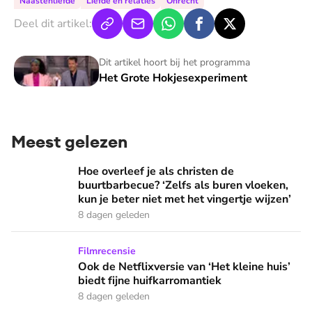
Naastenliefde
Liefde en relaties
Onrecht
Deel dit artikel:
Het Grote Hokjesexperiment
Dit artikel hoort bij het programma
Het Grote Hokjesexperiment
Meest gelezen
Hoe overleef je als christen de buurtbarbecue? ‘Zelfs als bur
Hoe overleef je als christen de
buurtbarbecue? ‘Zelfs als buren vloeken,
kun je beter niet met het vingertje wijzen’
8 dagen geleden
Ook de Netflixversie van ‘Het kleine huis’ biedt fijne huifka
Filmrecensie
Ook de Netflixversie van ‘Het kleine huis’
biedt fijne huifkarromantiek
8 dagen geleden