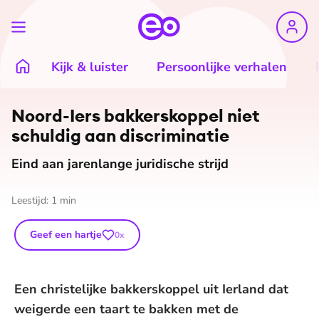
Kijk & luister
Persoonlijke verhalen
Noord-Iers bak­kers­kop­pel niet
schuldig aan dis­cri­mi­na­tie
Eind aan jarenlange juridische strijd
Leestijd:
1
min
Geef een hartje
0
x
Een christelijke bakkerskoppel uit Ierland dat
weigerde een taart te bakken met de