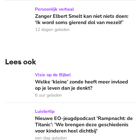
Zanger Elbert Smelt kan niet niets doen: ‘Ik word soms gier
Persoonlijk verhaal
Zanger Elbert Smelt kan niet niets doen:
‘Ik word soms gierend dol van mezelf’
12 dagen geleden
Lees ook
Welke ‘kleine’ zonde heeft meer invloed op je leven dan je 
Visie op de Bijbel
Welke ‘kleine’ zonde heeft meer invloed
op je leven dan je denkt?
6 uur geleden
Nieuwe EO-jeugdpodcast 'Rampnacht: de Titanic': 'We brenge
Luistertip
Nieuwe EO-jeugdpodcast 'Rampnacht: de
Titanic': 'We brengen deze geschiedenis
voor kinderen heel dichtbij'
een dag geleden