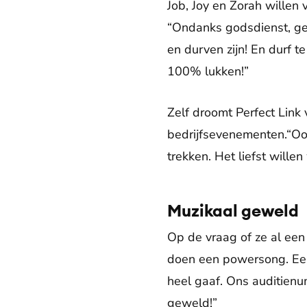
Job, Joy en Zorah willen 
“Ondanks godsdienst, gelo
en durven zijn! En durf t
100% lukken!”
Zelf droomt Perfect Link 
bedrijfsevenementen.“Oo
trekken. Het liefst wil
Muzikaal geweld
Op de vraag of ze al een
doen een powersong. Een 
heel gaaf. Ons auditienu
geweld!”