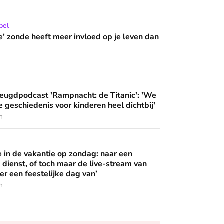
 wijzen’
 meer invloed op je leven dan je denkt?
bel
e’ zonde heeft meer invloed op je leven dan
ampnacht: de Titanic': 'We brengen deze geschiedenis voor ki
eugdpodcast 'Rampnacht: de Titanic': 'We
 geschiedenis voor kinderen heel dichtbij'
n
 op zondag: naar een buitenlandse dienst, of toch maar de live
in de vakantie op zondag: naar een
 dienst, of toch maar de live-stream van
er een feestelijke dag van’
n