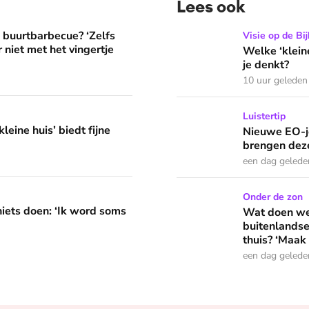
Lees ook
? ‘Zelfs als buren vloeken, kun je beter niet met het vingertje
Welke ‘kleine’ zonde heeft
e buurtbarbecue? ‘Zelfs
Visie op de Bij
 niet met het vingertje
Welke ‘klein
je denkt?
10 uur geleden
edt fijne huifkarromantiek
Nieuwe EO-jeugdpodcast 'R
Luistertip
leine huis’ biedt fijne
Nieuwe EO-j
brengen deze
een dag gelede
 word soms gierend dol van mezelf’
Wat doen we in de vakantie
Onder de zon
niets doen: ‘Ik word soms
Wat doen we 
buitenlandse
thuis? ‘Maak 
een dag gelede