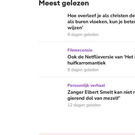
Meest gelezen
Hoe overleef je als christen de buurtbarbecue
Hoe overleef je als christen d
als buren vloeken, kun je beter
wijzen’
8 dagen geleden
Ook de Netflixversie van ‘Het kleine huis’ bi
Filmrecensie
Ook de Netflixversie van ‘Het k
huifkarromantiek
8 dagen geleden
Zanger Elbert Smelt kan niet niets doen: ‘Ik
Persoonlijk verhaal
Zanger Elbert Smelt kan niet 
gierend dol van mezelf’
12 dagen geleden