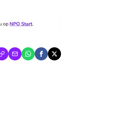
nu op
NPO Start
.