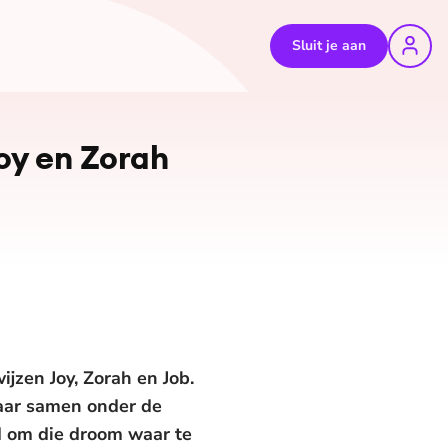
Sluit je aan
oy en Zorah
jzen Joy, Zorah en Job.
jaar samen onder de
d om die droom waar te