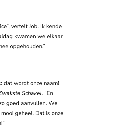
”, vertelt Job. Ik kende
raaidag kwamen we elkaar
 mee opgehouden.”
s: dát wordt onze naam!
Zwakste Schakel
. “En
r zo goed aanvullen. We
 mooi geheel. Dat is onze
!”