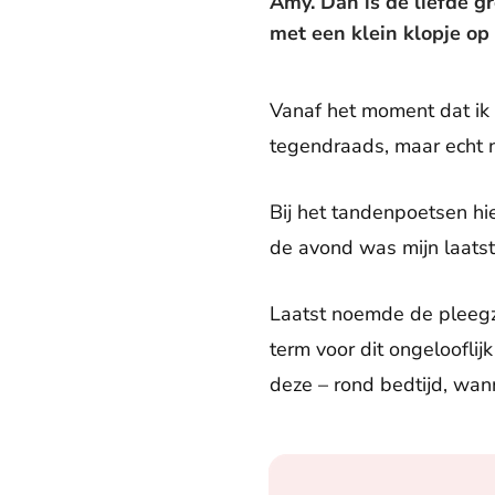
Amy. Dan is de liefde g
met een klein klopje op 
Vanaf het moment dat ik 
tegendraads, maar echt n
Bij het tandenpoetsen hie
de avond was mijn laats
Laatst noemde de pleegzo
term voor dit ongelooflij
deze – rond bedtijd, wann