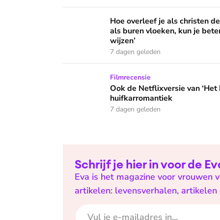
Hoe overleef je als christen de buurtbarbecue
Hoe overleef je als christen d
als buren vloeken, kun je beter
wijzen’
7 dagen geleden
Ook de Netflixversie van ‘Het kleine huis’ bi
Filmrecensie
Ook de Netflixversie van ‘Het k
huifkarromantiek
7 dagen geleden
Schrijf je hier in voor de 
Eva is het magazine voor vrouwen va
artikelen: levensverhalen, artikele
E-mailadres