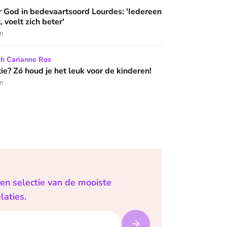
artsoord Lourdes: 'Iedereen die hier komt, voelt zich beter'
 God in bedevaartsoord Lourdes: 'Iedereen
 wijzen’
, voelt zich beter'
en
het leuk voor de kinderen!
ch Carianne Ros
e? Zó houd je het leuk voor de kinderen!
en
een selectie van de mooiste
laties.