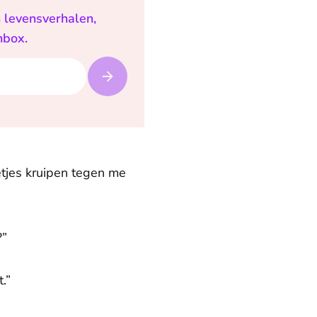
n levensverhalen,
nbox.
etjes kruipen tegen me
?”
t.”