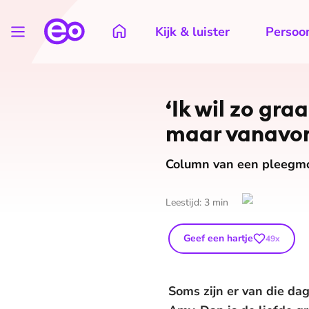
Kijk & luister
Persoon
‘Ik wil zo gra
maar vanavon
Column van een pleegm
Leestijd:
3
min
Geef een hartje
49
x
Soms zijn er van die da