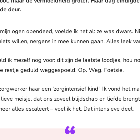
root, maar de vermoeidheid groter. Haar dag eindigd
de deur.
mijn ogen opendeed, voelde ik het al: ze was dwars. 
iets willen, nergens in mee kunnen gaan. Alles leek va
ld ik mezelf nog voor: dit zijn de laatste loodjes, hou 
te restje geduld weggespoeld. Op. Weg. Foetsie.
rgwerker haar een ‘zorgintensief kind’. Ik vond het maa
k lieve meisje, dat ons zoveel blijdschap en liefde bre
eer alles escaleert – voel ik het. Dat intensieve deel.