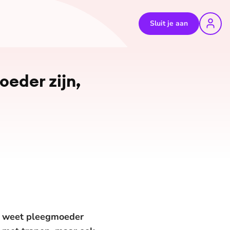
Sluit je aan
©
Shutterstock
oeder zijn,
d, weet pleegmoeder