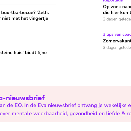
Op zoek naar God in bedeva
Reportage
Op zoek naar
? ‘Zelfs als buren vloeken, kun je beter niet met het vingertje
e buurtbarbecue? ‘Zelfs
die hier komt
 niet met het vingertje
2 dagen geled
Zomervakantie? Zó houd je 
3 tips van coa
Zomervakanti
edt fijne huifkarromantiek
3 dagen geled
leine huis’ biedt fijne
Eva-nieuwsbrief
n de EO. In de Eva nieuwsbrief ontvang je wekelijks 
n over mentale weerbaarheid, gezondheid en liefde & re