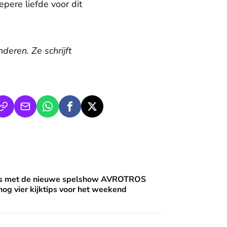
ere liefde voor dit
deren. Ze schrijft
an'
uwe spelshow AVROTROS Triviant - en nog vier kijktips voor 
nis met de nieuwe spelshow AVROTROS
 nog vier kijktips voor het weekend