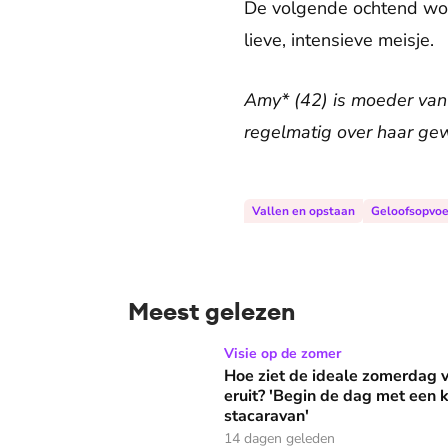
De volgende ochtend wor
lieve, intensieve meisje.
Amy* (42) is moeder van z
regelmatig over haar gew
Vallen en opstaan
Geloofsopvoe
Meest gelezen
Hoe ziet de ideale zomerdag van Mirjam Bouw
Visie op de zomer
Hoe ziet de ideale zomerdag
eruit? 'Begin de dag met een k
stacaravan'
14 dagen geleden