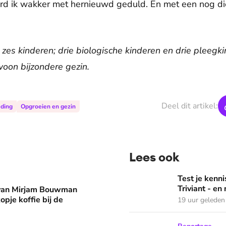
d ik wakker met hernieuwd geduld. En met een nog diep
es kinderen; drie biologische kinderen en drie pleegkin
oon bijzondere gezin.
Deel dit artikel:
ding
Opgroeien en gezin
Lees ook
man eruit? 'Begin de dag met een kopje koffie bij de stacarav
Test je kennis met de nie
Test je ken
Triviant - en
 van Mirjam Bouwman
opje koffie bij de
19 uur geleden