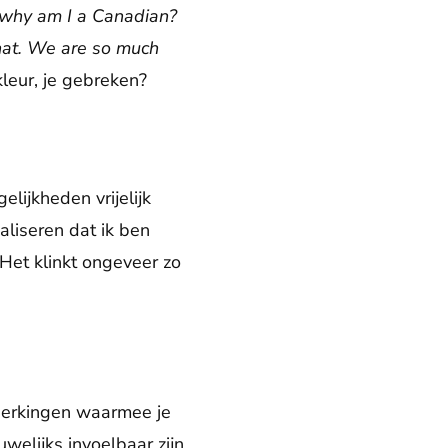
why am I a Canadian?
hat.
We are so much
kleur, je gebreken?
lijkheden vrijelijk
liseren dat ik ben
Het klinkt ongeveer zo
eperkingen waarmee je
elijks invoelbaar zijn.