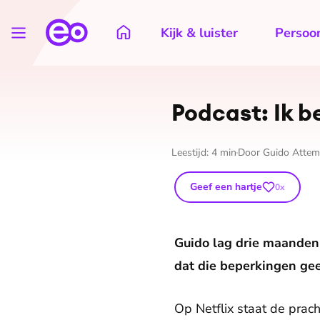
Kijk & luister
Persoon
Podcast: Ik 
Leestijd:
4
min
Door
Guido Attem
Geef een hartje
0
x
Guido lag drie maanden 
dat die beperkingen geen
Op Netflix staat de prac