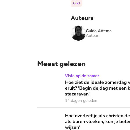
God
Auteurs
Guido Attema
Auteur
Meest gelezen
Hoe ziet de ideale zomerdag van Mirjam Bouw
Visie op de zomer
Hoe ziet de ideale zomerdag
eruit? 'Begin de dag met een k
stacaravan'
14 dagen geleden
Hoe overleef je als christen de buurtbarbecue
Hoe overleef je als christen d
als buren vloeken, kun je beter
wijzen’