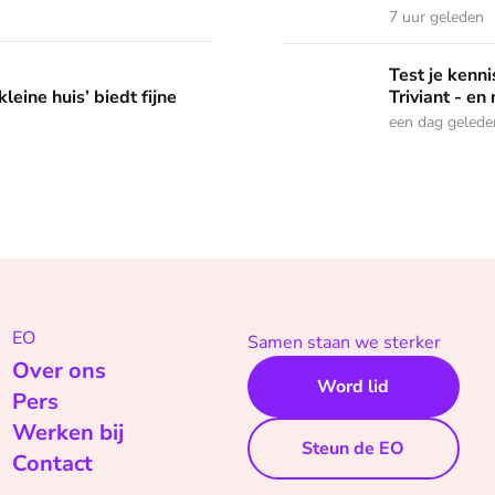
7 uur geleden
edt fijne huifkarromantiek
Test je kennis met de nie
Test je ken
leine huis’ biedt fijne
Triviant - en
een dag gelede
EO
Samen staan we sterker
Over ons
Word lid
Pers
Werken bij
Steun de EO
Contact