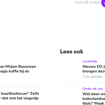
Deel dit artikel:
Lees ook
man eruit? 'Begin de dag met een kopje koffie bij de stacarav
Nieuwe EO-jeugdpodcast 'R
Luistertip
 van Mirjam Bouwman
Nieuwe EO-j
opje koffie bij de
brengen deze
7 uur geleden
Wat doen we in de vakantie
Onder de zon
? ‘Zelfs als buren vloeken, kun je beter niet met het vingertje
e buurtbarbecue? ‘Zelfs
Wat doen we 
 niet met het vingertje
buitenlandse
thuis? ‘Maak 