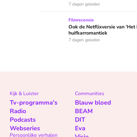
7 dagen geleden
Ook de Netflixversie van ‘Het kleine huis’ bi
Filmrecensie
Ook de Netflixversie van ‘Het k
huifkarromantiek
7 dagen geleden
Kijk & Luister
Communities
Tv-programma's
Blauw bloed
Radio
BEAM
Podcasts
DIT
Webseries
Eva
Persoonlijke verhalen
Visie