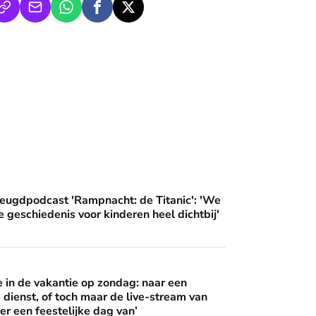
an'
ampnacht: de Titanic': 'We brengen deze geschiedenis voor ki
eugdpodcast 'Rampnacht: de Titanic': 'We
 geschiedenis voor kinderen heel dichtbij'
 op zondag: naar een buitenlandse dienst, of toch maar de live
 wijzen’
in de vakantie op zondag: naar een
 dienst, of toch maar de live-stream van
er een feestelijke dag van’