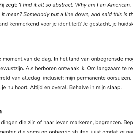
Hij zegt:
‘I find it all so abstract.
Why am I an American, 
it mean? Somebody put a line down, and said this is t
nd kenmerkend voor je identiteit? Je geslacht, je huids
e moment van de dag. In het land van onbegrensde moge
wustzijn. Als herboren ontwaak ik. Om langzaam te rea
eld van alledag, inclusief: mijn permanente oorsuizen. 
je nu hoort. Altijd en overal. Behalve in mijn slaap.
n
dingen die zijn of haar leven markeren, begrenzen. B
enten die soms op onbegrip stuiten, juist omdat ze nauw