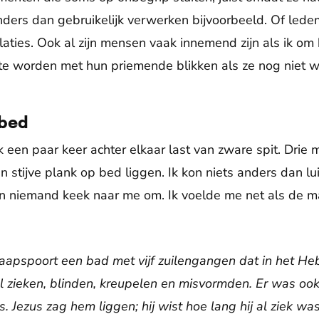
ders dan gebruikelijk verwerken bijvoorbeeld. Of lede
ties. Ook al zijn mensen vaak innemend zijn als ik om h
d te worden met hun priemende blikken als ze nog niet w
 bed
 een paar keer achter elkaar last van zware spit. Drie
 stijve plank op bed liggen. Ik kon niets anders dan lu
 niemand keek naar me om. Ik voelde me net als de ma
chaapspoort een bad met vijf zuilengangen dat in het H
l zieken, blinden, kreupelen en misvormden. Er was ook 
s. Jezus zag hem liggen; hij wist hoe lang hij al ziek wa