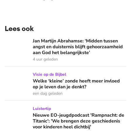
Lees ook
Jan Martijn Abrahamse: ‘Midden tussen angst en duisternis b
Jan Martijn Abrahamse: ‘Midden tussen
angst en duisternis blijft gehoorzaamheid
aan God het belangrijkste’
4 uur geleden
Welke ‘kleine’ zonde heeft meer invloed op je leven dan je 
Visie op de Bijbel
Welke ‘kleine’ zonde heeft meer invloed
op je leven dan je denkt?
een dag geleden
Nieuwe EO-jeugdpodcast 'Rampnacht: de Titanic': 'We brenge
Luistertip
Nieuwe EO-jeugdpodcast 'Rampnacht: de
Titanic': 'We brengen deze geschiedenis
voor kinderen heel dichtbij'