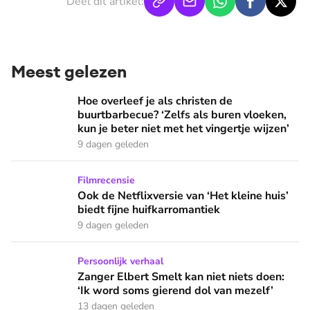
Deel dit artikel:
Meest gelezen
Hoe overleef je als christen de buurtbarbecue? ‘Zelfs als bur
Hoe overleef je als christen de
buurtbarbecue? ‘Zelfs als buren vloeken,
kun je beter niet met het vingertje wijzen’
9 dagen geleden
Ook de Netflixversie van ‘Het kleine huis’ biedt fijne huifka
Filmrecensie
Ook de Netflixversie van ‘Het kleine huis’
biedt fijne huifkarromantiek
9 dagen geleden
Zanger Elbert Smelt kan niet niets doen: ‘Ik word soms gier
Persoonlijk verhaal
Zanger Elbert Smelt kan niet niets doen:
‘Ik word soms gierend dol van mezelf’
13 dagen geleden