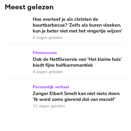
Meest gelezen
Hoe overleef je als christen de buurtbarbecue? ‘Zelfs als bur
Hoe overleef je als christen de
buurtbarbecue? ‘Zelfs als buren vloeken,
kun je beter niet met het vingertje wijzen’
8 dagen geleden
Ook de Netflixversie van ‘Het kleine huis’ biedt fijne huifka
Filmrecensie
Ook de Netflixversie van ‘Het kleine huis’
biedt fijne huifkarromantiek
8 dagen geleden
Zanger Elbert Smelt kan niet niets doen: ‘Ik word soms gier
Persoonlijk verhaal
Zanger Elbert Smelt kan niet niets doen:
‘Ik word soms gierend dol van mezelf’
12 dagen geleden