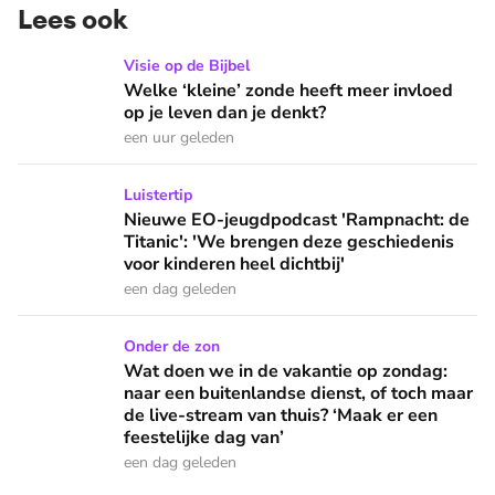
Lees ook
Welke ‘kleine’ zonde heeft meer invloed op je leven dan je 
Visie op de Bijbel
Welke ‘kleine’ zonde heeft meer invloed
op je leven dan je denkt?
een uur geleden
Nieuwe EO-jeugdpodcast 'Rampnacht: de Titanic': 'We brenge
Luistertip
Nieuwe EO-jeugdpodcast 'Rampnacht: de
Titanic': 'We brengen deze geschiedenis
voor kinderen heel dichtbij'
een dag geleden
Wat doen we in de vakantie op zondag: naar een buitenlandse
Onder de zon
Wat doen we in de vakantie op zondag:
naar een buitenlandse dienst, of toch maar
de live-stream van thuis? ‘Maak er een
feestelijke dag van’
een dag geleden