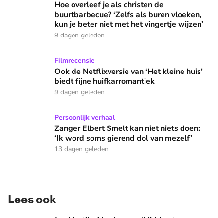
Hoe overleef je als christen de buurtbarbecue? ‘Zelfs als bur
Hoe overleef je als christen de
buurtbarbecue? ‘Zelfs als buren vloeken,
kun je beter niet met het vingertje wijzen’
9 dagen geleden
Ook de Netflixversie van ‘Het kleine huis’ biedt fijne huifka
Filmrecensie
Ook de Netflixversie van ‘Het kleine huis’
biedt fijne huifkarromantiek
9 dagen geleden
Zanger Elbert Smelt kan niet niets doen: ‘Ik word soms gier
Persoonlijk verhaal
Zanger Elbert Smelt kan niet niets doen:
‘Ik word soms gierend dol van mezelf’
13 dagen geleden
Lees ook