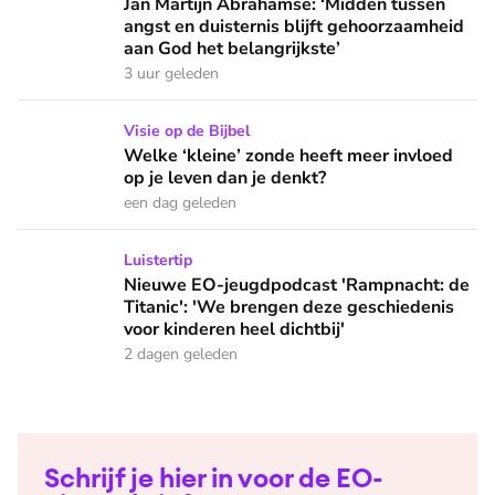
Jan Martijn Abrahamse: ‘Midden tussen angst en duisternis b
Jan Martijn Abrahamse: ‘Midden tussen
angst en duisternis blijft gehoorzaamheid
aan God het belangrijkste’
3 uur geleden
Welke ‘kleine’ zonde heeft meer invloed op je leven dan je 
Visie op de Bijbel
Welke ‘kleine’ zonde heeft meer invloed
op je leven dan je denkt?
een dag geleden
Nieuwe EO-jeugdpodcast 'Rampnacht: de Titanic': 'We brenge
Luistertip
Nieuwe EO-jeugdpodcast 'Rampnacht: de
Titanic': 'We brengen deze geschiedenis
voor kinderen heel dichtbij'
2 dagen geleden
Schrijf je hier in voor de EO-