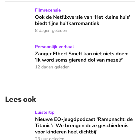
Ook de Netflixversie van ‘Het kleine huis’ biedt fijne huifka
Filmrecensie
Ook de Netflixversie van ‘Het kleine huis’
biedt fijne huifkarromantiek
8 dagen geleden
Zanger Elbert Smelt kan niet niets doen: ‘Ik word soms gier
Persoonlijk verhaal
Zanger Elbert Smelt kan niet niets doen:
‘Ik word soms gierend dol van mezelf’
12 dagen geleden
Lees ook
Nieuwe EO-jeugdpodcast 'Rampnacht: de Titanic': 'We brenge
Luistertip
Nieuwe EO-jeugdpodcast 'Rampnacht: de
Titanic': 'We brengen deze geschiedenis
voor kinderen heel dichtbij'
23 uur geleden