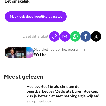
Eet smakelijk!
Maak ook deze heerlijke paasstol
Deel dit artikel:
EO Life
Dit artikel hoort bij het programma
EO Life
Meest gelezen
Hoe overleef je als christen de buurtbarbecue? ‘Zelfs als bur
Hoe overleef je als christen de
buurtbarbecue? ‘Zelfs als buren vloeken,
kun je beter niet met het vingertje wijzen’
8 dagen geleden