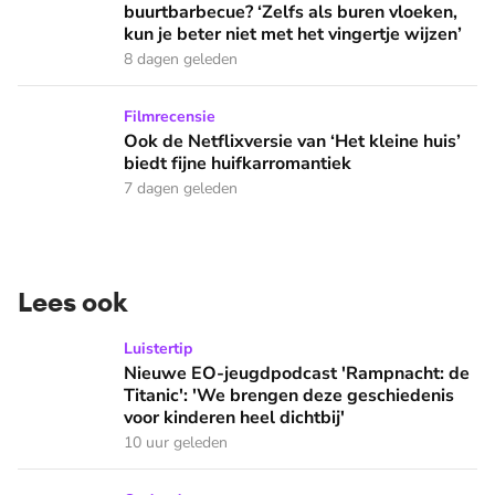
buurtbarbecue? ‘Zelfs als buren vloeken,
kun je beter niet met het vingertje wijzen’
8 dagen geleden
Ook de Netflixversie van ‘Het kleine huis’ biedt fijne huifka
Filmrecensie
Ook de Netflixversie van ‘Het kleine huis’
biedt fijne huifkarromantiek
7 dagen geleden
Lees ook
Nieuwe EO-jeugdpodcast 'Rampnacht: de Titanic': 'We brenge
Luistertip
Nieuwe EO-jeugdpodcast 'Rampnacht: de
Titanic': 'We brengen deze geschiedenis
voor kinderen heel dichtbij'
10 uur geleden