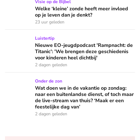
Welke ‘kleine’ zonde heeft meer invloed op je leven dan je 
Visie op de Bijbel
Welke ‘kleine’ zonde heeft meer invloed
op je leven dan je denkt?
23 uur geleden
Nieuwe EO-jeugdpodcast 'Rampnacht: de Titanic': 'We brenge
Luistertip
Nieuwe EO-jeugdpodcast 'Rampnacht: de
Titanic': 'We brengen deze geschiedenis
voor kinderen heel dichtbij'
2 dagen geleden
Wat doen we in de vakantie op zondag: naar een buitenlandse
Onder de zon
Wat doen we in de vakantie op zondag:
naar een buitenlandse dienst, of toch maar
de live-stream van thuis? ‘Maak er een
feestelijke dag van’
2 dagen geleden