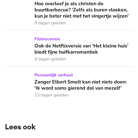
Hoe overleef je als christen de buurtbarbecue? ‘Zelfs als bur
Hoe overleef je als christen de
buurtbarbecue? ‘Zelfs als buren vloeken,
kun je beter niet met het vingertje wijzen’
9 dagen geleden
Ook de Netflixversie van ‘Het kleine huis’ biedt fijne huifka
Filmrecensie
Ook de Netflixversie van ‘Het kleine huis’
biedt fijne huifkarromantiek
9 dagen geleden
Zanger Elbert Smelt kan niet niets doen: ‘Ik word soms gier
Persoonlijk verhaal
Zanger Elbert Smelt kan niet niets doen:
‘Ik word soms gierend dol van mezelf’
13 dagen geleden
Lees ook