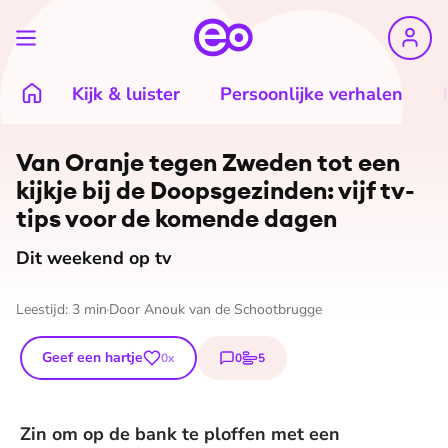
Kijk & luister
Persoonlijke verhalen
©
ANP/Robin van Lonkhuijsen
Van Oranje tegen Zweden tot een
kijkje bij de Doops­ge­zin­den: vijf tv-
tips voor de komende dagen
Dit weekend op tv
Leestijd:
3
min
Door
Anouk van de Schootbrugge
Geef een hartje
0
5
0
x
reacties
stemmen
Zin om op de bank te ploffen met een