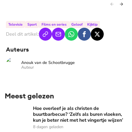
Televisie
Sport
Films en series
Geloof
Kijktip
Deel dit artikel:
Auteurs
Anouk van de Schootbrugge
Auteur
Meest gelezen
Hoe overleef je als christen de buurtbarbecue? ‘Zelfs als bur
Hoe overleef je als christen de
buurtbarbecue? ‘Zelfs als buren vloeken,
kun je beter niet met het vingertje wijzen’
8 dagen geleden