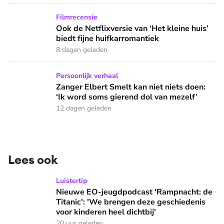
Ook de Netflixversie van ‘Het kleine huis’ biedt fijne huifka
Filmrecensie
Ook de Netflixversie van ‘Het kleine huis’
biedt fijne huifkarromantiek
8 dagen geleden
Zanger Elbert Smelt kan niet niets doen: ‘Ik word soms gier
Persoonlijk verhaal
Zanger Elbert Smelt kan niet niets doen:
‘Ik word soms gierend dol van mezelf’
12 dagen geleden
Lees ook
Nieuwe EO-jeugdpodcast 'Rampnacht: de Titanic': 'We brenge
Luistertip
Nieuwe EO-jeugdpodcast 'Rampnacht: de
Titanic': 'We brengen deze geschiedenis
voor kinderen heel dichtbij'
20 uur geleden