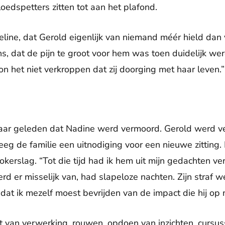
oedspetters zitten tot aan het plafond.
ueline, dat Gerold eigenlijk van niemand méér hield dan 
ns, dat de pijn te groot voor hem was toen duidelijk we
n het niet verkroppen dat zij doorging met haar leven.”
 jaar geleden dat Nadine werd vermoord. Gerold werd ve
kreeg de familie een uitnodiging voor een nieuwe zitting
okerslag. “Tot die tijd had ik hem uit mijn gedachten v
rd er misselijk van, had slapeloze nachten. Zijn straf 
dat ik mezelf moest bevrijden van de impact die hij op m
ct van verwerking, rouwen, opdoen van inzichten, cursus