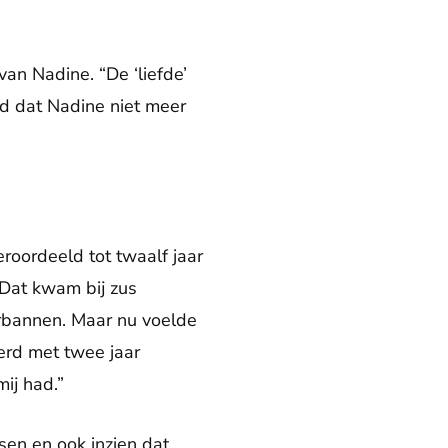
van Nadine. “De ‘liefde’
rd dat Nadine niet meer
roordeeld tot twaalf jaar
. Dat kwam bij zus
erbannen. Maar nu voelde
werd met twee jaar
ij had.”
sen en ook inzien dat