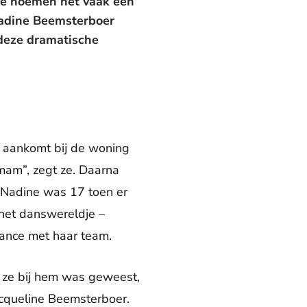
We noemen het vaak een
Nadine Beemsterboer
 deze dramatische
 aankomt bij de woning
 mam”, zegt ze. Daarna
. Nadine was 17 toen er
 het danswereldje –
ance met haar team.
s ze bij hem was geweest,
acqueline Beemsterboer.