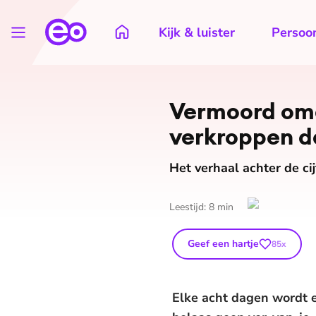
Kijk & luister
Persoon
Vermoord omda
verkroppen da
Het verhaal achter de c
Leestijd:
8
min
Geef een hartje
85
x
Elke acht dagen wordt 