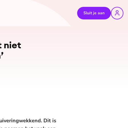
Sluit je aan
 niet
’
uiveringwekkend. Dit is