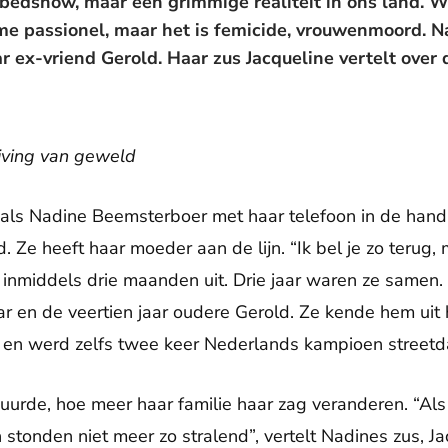
-bedshow, maar een grimmige realiteit in ons land. 
ime passionel, maar het is femicide, vrouwenmoord. 
 ex-vriend Gerold. Haar zus Jacqueline vertelt over
ijving van geweld
als Nadine Beemsterboer met haar telefoon in de hand
. Ze heeft haar moeder aan de lijn. “Ik bel je zo terug,
is inmiddels drie maanden uit. Drie jaar waren ze samen
ar en de veertien jaar oudere Gerold. Ze kende hem uit
 en werd zelfs twee keer Nederlands kampioen streetd
duurde, hoe meer haar familie haar zag veranderen. “Al
 stonden niet meer zo stralend”, vertelt Nadines zus, J