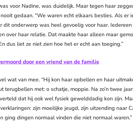
 was voor Nadine, was duidelijk. Maar tegen haar zegg
 nooit gedaan. “We waren echt elkaars besties. Als er 
ar dit onderwerp was heel gevoelig voor haar. Iedereen
n over haar relatie. Dat maakte haar alleen maar gemo
n dus liet ze niet zien hoe het er echt aan toeging.”
ermoord door een vriend van de familie
 wel wat van mee. “Hij kon haar opbellen en haar uitma
t terugbellen met: o schatje, moppie. Na zo’n twee jaa
erteld dat hij ook wel fysiek gewelddadig kon zijn. M
ar verklaringen: zijn moeilijke jeugd, zijn uitzending na
n ging dingen normaal vinden die niet normaal waren.”