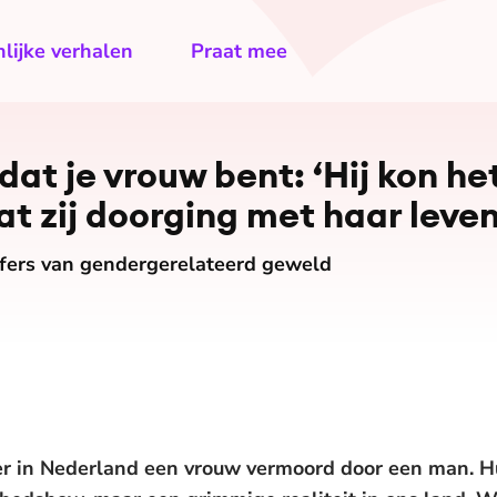
lijke verhalen
Praat mee
t je vrouw bent: ‘Hij kon het
t zij doorging met haar leven
ijfers van gendergerelateerd geweld
er in Nederland een vrouw vermoord door een man. H