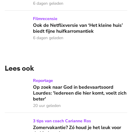
6 dagen geleden
Ook de Netflixversie van ‘Het kleine huis’ biedt fijne huifka
Filmrecensie
Ook de Netflixversie van ‘Het kleine huis’
biedt fijne huifkarromantiek
6 dagen geleden
Lees ook
Op zoek naar God in bedevaartsoord Lourdes: 'Iedereen die h
Reportage
Op zoek naar God in bedevaartsoord
Lourdes: 'Iedereen die hier komt, voelt zich
beter'
20 uur geleden
Zomervakantie? Zó houd je het leuk voor de kinderen!
3 tips van coach Carianne Ros
Zomervakantie? Zó houd je het leuk voor