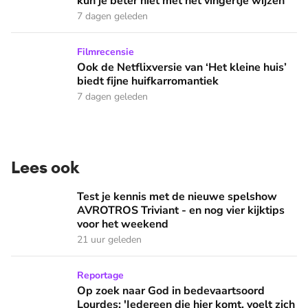
kun je beter niet met het vingertje wijzen’
7 dagen geleden
Ook de Netflixversie van ‘Het kleine huis’ biedt fijne huifka
Filmrecensie
Ook de Netflixversie van ‘Het kleine huis’
biedt fijne huifkarromantiek
7 dagen geleden
Lees ook
Test je kennis met de nieuwe spelshow AVROTROS Triviant -
Test je kennis met de nieuwe spelshow
AVROTROS Triviant - en nog vier kijktips
voor het weekend
21 uur geleden
Op zoek naar God in bedevaartsoord Lourdes: 'Iedereen die h
Reportage
Op zoek naar God in bedevaartsoord
Lourdes: 'Iedereen die hier komt, voelt zich