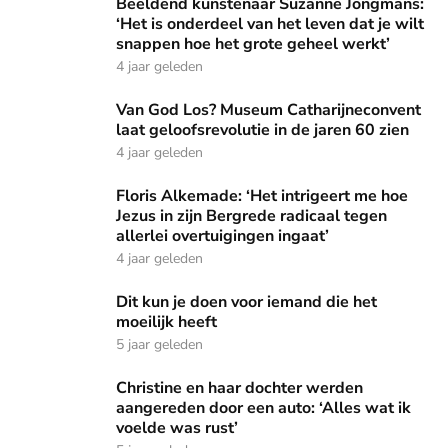
Beeldend kunstenaar Suzanne Jongmans: ‘Het is onderdeel v
Beeldend kunstenaar Suzanne Jongmans:
‘Het is onderdeel van het leven dat je wilt
snappen hoe het grote geheel werkt’
4 jaar geleden
Van God Los? Museum Catharijneconvent laat geloofsrevolut
Van God Los? Museum Catharijneconvent
laat geloofsrevolutie in de jaren 60 zien
4 jaar geleden
Floris Alkemade: ‘Het intrigeert me hoe Jezus in zijn Bergre
Floris Alkemade: ‘Het intrigeert me hoe
Jezus in zijn Bergrede radicaal tegen
allerlei overtuigingen ingaat’
4 jaar geleden
Dit kun je doen voor iemand die het moeilijk heeft
Dit kun je doen voor iemand die het
moeilijk heeft
5 jaar geleden
Christine en haar dochter werden aangereden door een auto:
Christine en haar dochter werden
aangereden door een auto: ‘Alles wat ik
voelde was rust’