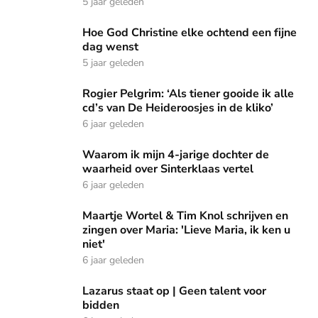
5 jaar geleden
Hoe God Christine elke ochtend een fijne dag wenst
Hoe God Christine elke ochtend een fijne
dag wenst
5 jaar geleden
Rogier Pelgrim: ‘Als tiener gooide ik alle cd’s van De Heider
Rogier Pelgrim: ‘Als tiener gooide ik alle
cd’s van De Heideroosjes in de kliko’
6 jaar geleden
Waarom ik mijn 4-jarige dochter de waarheid over Sinterkla
Waarom ik mijn 4-jarige dochter de
waarheid over Sinterklaas vertel
6 jaar geleden
Maartje Wortel & Tim Knol schrijven en zingen over Maria: 'L
Maartje Wortel & Tim Knol schrijven en
zingen over Maria: 'Lieve Maria, ik ken u
niet'
6 jaar geleden
Lazarus staat op | Geen talent voor bidden
Lazarus staat op | Geen talent voor
bidden