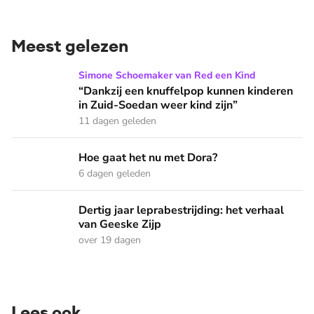
Meest gelezen
“Dankzij een knuffelpop kunnen kinderen in Zuid-Soedan wee
Simone Schoemaker van Red een Kind
“Dankzij een knuffelpop kunnen kinderen
in Zuid-Soedan weer kind zijn”
11 dagen geleden
Hoe gaat het nu met Dora?
Hoe gaat het nu met Dora?
6 dagen geleden
Dertig jaar leprabestrijding: het verhaal van Geeske Zijp
Dertig jaar leprabestrijding: het verhaal
van Geeske Zijp
over 19 dagen
Lees ook