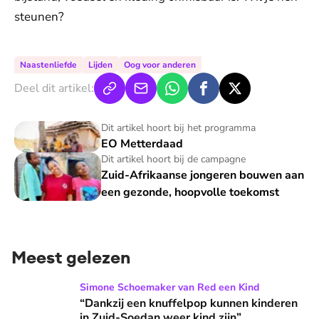
steunen?
Naastenliefde
Lijden
Oog voor anderen
Deel dit artikel:
EO Metterdaad
Dit artikel hoort bij het programma
EO Metterdaad
Zuid-Afrikaanse jongeren bouwen aan een gezonde, hoopv
Dit artikel hoort bij de campagne
Zuid-Afrikaanse jongeren bouwen aan
een gezonde, hoopvolle toekomst
Meest gelezen
“Dankzij een knuffelpop kunnen kinderen in Zuid-Soedan wee
Simone Schoemaker van Red een Kind
“Dankzij een knuffelpop kunnen kinderen
in Zuid-Soedan weer kind zijn”