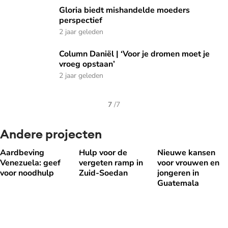
Gloria biedt mishandelde moeders perspectief
Gloria biedt mishandelde moeders
perspectief
2 jaar geleden
Column Daniël | ‘Voor je dromen moet je vroeg opstaan’
Column Daniël | ‘Voor je dromen moet je
vroeg opstaan’
2 jaar geleden
7
/
7
Andere projecten
Aardbeving
Hulp voor de
Nieuwe kansen
Aardbeving Venezuela: geef voor noodhulp
Hulp voor de vergeten ramp in Zuid-Soe
Nieuwe kansen voo
Venezuela: geef
vergeten ramp in
voor vrouwen en
voor noodhulp
Zuid-Soedan
jongeren in
Guatemala