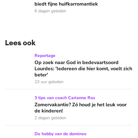
biedt fijne huifkarromantiek
6 dagen geleden
Lees ook
Op zoek naar God in bedevaartsoord Lourdes: 'Iedereen die h
Reportage
Op zoek naar God in bedevaartsoord
Lourdes: 'Iedereen die hier komt, voelt zich
beter'
23 uur geleden
Zomervakantie? Zó houd je het leuk voor de kinderen!
3 tips van coach Carianne Ros
Zomervakantie? Zó houd je het leuk voor
de kinderen!
2 dagen geleden
Ds. Barth is groot natuurliefhebber: ‘Ik speur met een lake
De hobby van de dominee