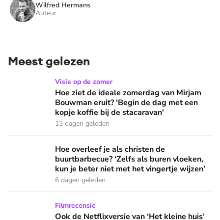
Wilfred Hermans
Auteur
Meest gelezen
Hoe ziet de ideale zomerdag van Mirjam Bouwman eruit? 'Beg
Visie op de zomer
Hoe ziet de ideale zomerdag van Mirjam
Bouwman eruit? 'Begin de dag met een
kopje koffie bij de stacaravan'
13 dagen geleden
Hoe overleef je als christen de buurtbarbecue? ‘Zelfs als bur
Hoe overleef je als christen de
buurtbarbecue? ‘Zelfs als buren vloeken,
kun je beter niet met het vingertje wijzen’
6 dagen geleden
Ook de Netflixversie van ‘Het kleine huis’ biedt fijne huifka
Filmrecensie
Ook de Netflixversie van ‘Het kleine huis’